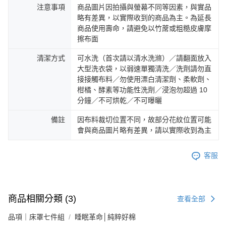
注意事項
商品圖片因拍攝與螢幕不同等因素，與實品
略有差異，以實際收到的商品為主。為延長
商品使用壽命，請避免以竹蓆或粗糙皮膚摩
擦布面
清潔方式
可水洗（首次請以清水洗滌）／請翻面放入
大型洗衣袋，以弱速單獨清洗／洗劑請勿直
接接觸布料／勿使用漂白清潔劑、柔軟劑、
柑橘、酵素等功能性洗劑／浸泡勿超過 10
分鐘／不可烘乾／不可曝曬
備註
因布料裁切位置不同，故部分花紋位置可能
會與商品圖片略有差異，請以實際收到為主
客服
商品相關分類 (3)
查看全部
品項｜床罩七件組
睡眠革命│純粹好棉