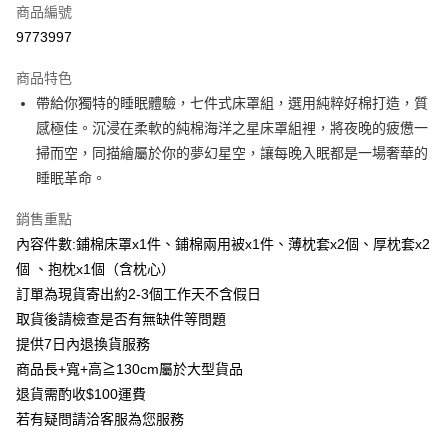
商品編號
信用卡分期付款
9773997
3 期 0 利率 每期
NT$2,560
21家銀行
商品特色
6 期 0 利率 每期
NT$1,280
21家銀行
合作金庫商業銀行
第一商業銀行
帶給你獨特的睡眠體驗，七件式床罩組，選用純粹好棉打造，質
華南商業銀行
彰化商業銀行
合作金庫商業銀行
第一商業銀行
LINE Pay
感極佳。沉浸在柔軟的純棉海洋之星床罩組裡，將夜晚的疲憊一
上海商業儲蓄銀行
台北富邦商業銀行
華南商業銀行
彰化商業銀行
國泰世華商業銀行
兆豐國際商業銀行
掃而空，同描繪屬於你的夢幻星空，讓每晚入眠都是一場奢華的
Apple Pay
上海商業儲蓄銀行
台北富邦商業銀行
臺灣中小企業銀行
台中商業銀行
睡眠革命。
國泰世華商業銀行
兆豐國際商業銀行
匯豐（台灣）商業銀行
華泰商業銀行
街口支付
臺灣中小企業銀行
台中商業銀行
聯邦商業銀行
遠東國際商業銀行
銷售重點
匯豐（台灣）商業銀行
華泰商業銀行
悠遊付
元大商業銀行
永豐商業銀行
內容件數:鋪棉床罩x1件、鋪棉兩用被x1件、薄枕套x2個、厚枕套x2
聯邦商業銀行
遠東國際商業銀行
玉山商業銀行
星展（台灣）商業銀行
元大商業銀行
永豐商業銀行
個 、抱枕x1個（含枕心）
Google Pay
台新國際商業銀行
中國信託商業銀行
玉山商業銀行
星展（台灣）商業銀行
訂單為現貨寄出約2-3個工作天不含假日
台灣樂天信用卡公司
台新國際商業銀行
中國信託商業銀行
全盈+PAY
取貨後請檢查是否有無缺件等問題
台灣樂天信用卡公司
提供7日內退換貨服務
AFTEE先享後付
商品長+寬+高≧130cm屬於大型貨品
相關說明
【關於「AFTEE先享後付」】
退貨需酌收$100運費
ATM付款
AFTEE先享後付是「在收到商品之後才付款」的支付方式。 讓您購物簡單
若有疑問請洽客服為您服務
便利好安心！
１．簡單：不需註冊會員、不需綁卡、不需儲值。