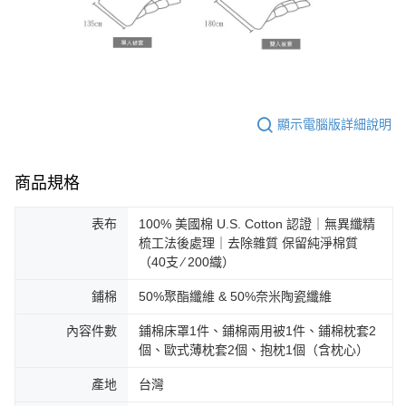
顯示電腦版詳細說明
商品規格
表布
100% 美國棉 U.S. Cotton 認證｜無異纖精
梳工法後處理｜去除雜質 保留純淨棉質
（40支 ∕ 200織）
鋪棉
50%聚酯纖維 & 50%奈米陶瓷纖維
內容件數
鋪棉床罩1件、鋪棉兩用被1件、鋪棉枕套2
個、歐式薄枕套2個、抱枕1個（含枕心）
產地
台灣