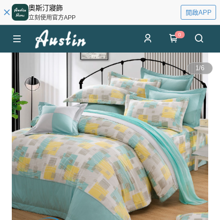
奧斯汀寢飾
開啟APP
立刻使用官方APP
0
1
/
6