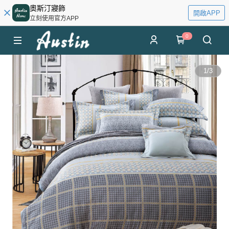
奧斯汀寢飾
開啟APP
立刻使用官方APP
0
1
/
3