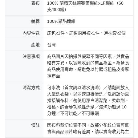
表布
100% 蘭精天絲萊賽爾纖維xLF纖維（60
支/300織）
鋪棉
100%聚酯纖維
內容件數
床包x1件、鋪棉兩用被x1件、薄枕套x2個
產地
台灣
注意事項
商品圖片因拍攝與螢幕不同等因素，與實品
略有差異，以實際收到的商品為主。為延長
商品使用壽命，請避免以竹蓆或粗糙皮膚摩
擦布面
清潔方式
可水洗（首次請以清水洗滌）／請翻面放入
大型洗衣袋，以弱速單獨清洗／洗劑請勿直
接接觸布料／勿使用漂白清潔劑、柔軟劑、
柑橘、酵素等功能性洗劑／浸泡勿超過 10
分鐘／不可烘乾／不可曝曬
備註
因布料裁切位置不同，故部分花紋位置可能
會與商品圖片略有差異，請以實際收到為主