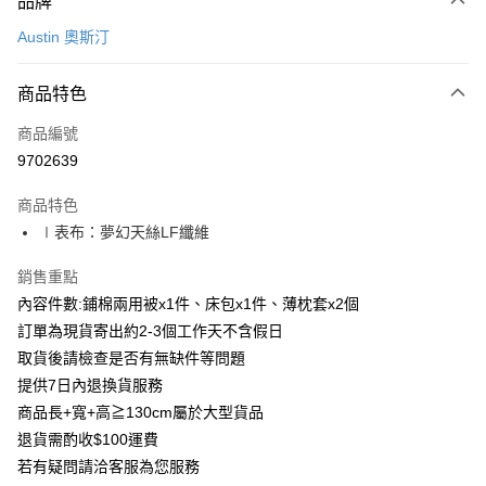
品牌
信用卡一次付款
Austin 奧斯汀
信用卡分期付款
3 期 0 利率 每期
NT$1,760
21家銀行
商品特色
6 期 0 利率 每期
NT$880
21家銀行
合作金庫商業銀行
第一商業銀行
商品編號
華南商業銀行
彰化商業銀行
合作金庫商業銀行
第一商業銀行
9702639
LINE Pay
上海商業儲蓄銀行
台北富邦商業銀行
華南商業銀行
彰化商業銀行
國泰世華商業銀行
兆豐國際商業銀行
Apple Pay
上海商業儲蓄銀行
台北富邦商業銀行
商品特色
臺灣中小企業銀行
台中商業銀行
國泰世華商業銀行
兆豐國際商業銀行
∣表布：夢幻天絲LF纖維
匯豐（台灣）商業銀行
華泰商業銀行
街口支付
臺灣中小企業銀行
台中商業銀行
聯邦商業銀行
遠東國際商業銀行
匯豐（台灣）商業銀行
華泰商業銀行
銷售重點
悠遊付
元大商業銀行
永豐商業銀行
聯邦商業銀行
遠東國際商業銀行
內容件數:鋪棉兩用被x1件、床包x1件、薄枕套x2個
玉山商業銀行
星展（台灣）商業銀行
元大商業銀行
永豐商業銀行
Google Pay
台新國際商業銀行
中國信託商業銀行
訂單為現貨寄出約2-3個工作天不含假日
玉山商業銀行
星展（台灣）商業銀行
台灣樂天信用卡公司
取貨後請檢查是否有無缺件等問題
台新國際商業銀行
中國信託商業銀行
全盈+PAY
台灣樂天信用卡公司
提供7日內退換貨服務
AFTEE先享後付
商品長+寬+高≧130cm屬於大型貨品
相關說明
退貨需酌收$100運費
【關於「AFTEE先享後付」】
若有疑問請洽客服為您服務
ATM付款
AFTEE先享後付是「在收到商品之後才付款」的支付方式。 讓您購物簡單