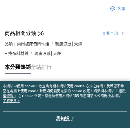
客服
商品相關分類 (3)
查看全部
品項｜兩用被床包四件組
親膚涼感│天絲
+ 找布料材質
親膚涼感│天絲
本分類熱銷
全站排行
本網站中使用 cookie，欲查詢有關本網站使用 cookie 方式之詳情，及若您不希
熱門標籤
望在電腦上使用 cookie 時應如何變更電腦的 cookie 設定，請參閱本網站「
隱私
權條款
」之 Cookie 聲明。您繼續使用本網站即表示您同意本公司得按本網站使
用條款之 Cookie 聲明使用 cookie。
了解更多 >
我知道了