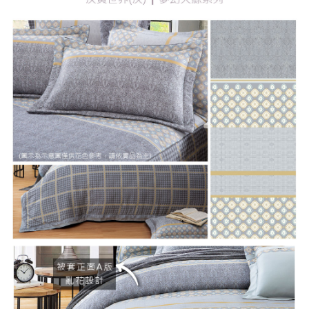
「AFTEE先享後付」，若未經同意申辦者引起之損失，本公司不負相關責
任。
４．使用「AFTEE先享後付」時，將依據個別帳號之用戶狀況，依本公司即
時審查核予不同之上限額度；若仍有額度不足之情形，本公司將視審查結果
請求用戶進行身份認證。
５．嚴禁一人註冊多個帳號或使用他人資訊註冊。若發現惡意使用之情形，
恩沛科技股份有限公司將有權停止該用戶之使用額度並採取法律行動。