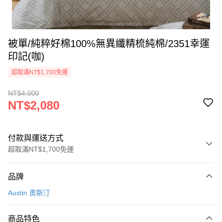
被單/純粹好棉100%無異纖精梳純棉/2351幸運
印記(咖)
超取滿NT$1,700免運
NT$4,000
NT$2,080
付款與運送方式
超取滿NT$1,700免運
付款方式
品牌
信用卡一次付款
Austin 奧斯汀
信用卡分期付款
3 期 0 利率 每期
NT$693
21家銀行
商品特色