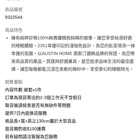
6 期 0 利率 每期
NT$346
21家銀行
合作金庫商業銀行
第一商業銀行
商品編號
華南商業銀行
彰化商業銀行
合作金庫商業銀行
第一商業銀行
9322544
LINE Pay
上海商業儲蓄銀行
台北富邦商業銀行
華南商業銀行
彰化商業銀行
國泰世華商業銀行
兆豐國際商業銀行
Apple Pay
上海商業儲蓄銀行
台北富邦商業銀行
商品特色
臺灣中小企業銀行
台中商業銀行
國泰世華商業銀行
兆豐國際商業銀行
擁有純粹好棉100%無異纖精梳純棉的被單，讓您享受絲滑舒適
匯豐（台灣）商業銀行
華泰商業銀行
街口支付
臺灣中小企業銀行
台中商業銀行
的睡眠體驗。2351幸運印記的淺咖色設計，為您的臥室增添一抹
聯邦商業銀行
遠東國際商業銀行
匯豐（台灣）商業銀行
華泰商業銀行
悠遊付
元大商業銀行
永豐商業銀行
幸運的氛圍。以AUSTIN HOME 奧斯汀寢飾品牌的保證，為您帶
聯邦商業銀行
遠東國際商業銀行
玉山商業銀行
星展（台灣）商業銀行
來高品質的產品。質感與舒適兼具，是您追求品味生活的最佳選
元大商業銀行
永豐商業銀行
Google Pay
台新國際商業銀行
中國信託商業銀行
玉山商業銀行
星展（台灣）商業銀行
擇。讓您每晚都能沉浸在柔軟的棉紗中，享受夢幻的睡眠時光。
台灣樂天信用卡公司
台新國際商業銀行
中國信託商業銀行
全盈+PAY
台灣樂天信用卡公司
銷售重點
AFTEE先享後付
內容件數:被套x1件
相關說明
訂單為現貨寄出約2-3個工作天不含假日
【關於「AFTEE先享後付」】
取貨後請檢查是否有無缺件等問題
ATM付款
AFTEE先享後付是「在收到商品之後才付款」的支付方式。 讓您購物簡單
提供7日內退換貨服務
便利好安心！
１．簡單：不需註冊會員、不需綁卡、不需儲值。
商品長+寬+高≧130cm屬於大型貨品
運送方式
２．便利：只要手機號碼，簡訊認證，即可結帳。
退貨需酌收$100運費
３．安心：先確認商品／服務後，再付款。
付款後全家取貨
若有疑問請洽客服為您服務