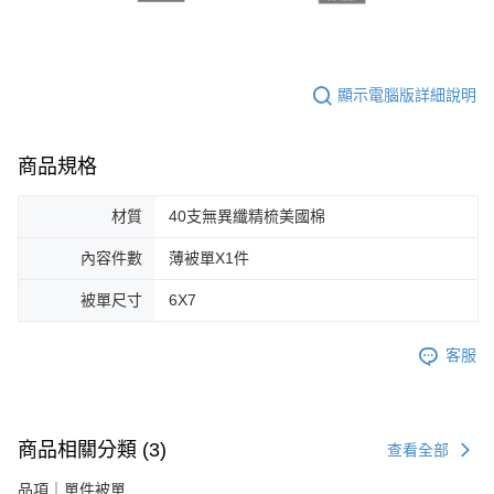
顯示電腦版詳細說明
商品規格
材質
40支無異纖精梳美國棉
內容件數
薄被單X1件
被單尺寸
6X7
客服
商品相關分類 (3)
查看全部
品項｜單件被單