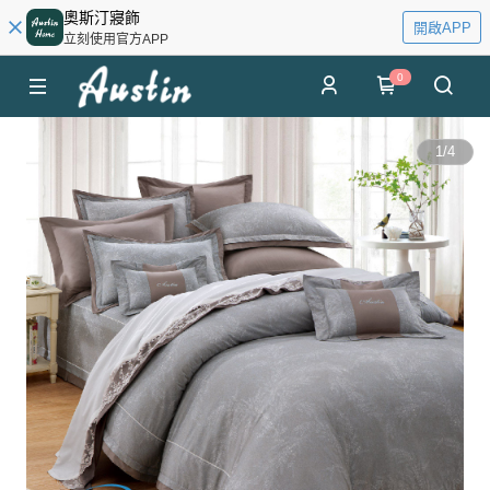
奧斯汀寢飾
開啟APP
立刻使用官方APP
0
1
/
4