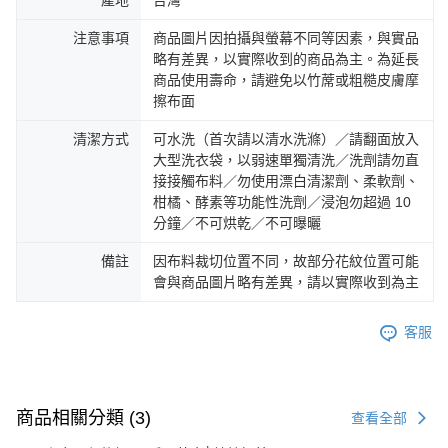
注意事項
商品圖片因拍攝與螢幕不同等因素，與實品
略有差異，以實際收到的商品為主。為延長
商品使用壽命，請避免以竹蓆或粗糙皮膚摩
擦布面
清潔方式
可水洗（首次請以清水洗滌）／請翻面放入
大型洗衣袋，以弱速單獨清洗／洗劑請勿直
接接觸布料／勿使用漂白清潔劑、柔軟劑、
柑橘、酵素等功能性洗劑／浸泡勿超過 10
分鐘／不可烘乾／不可曝曬
備註
因布料裁切位置不同，故部分花紋位置可能
會與商品圖片略有差異，請以實際收到為主
客服
商品相關分類 (3)
查看全部