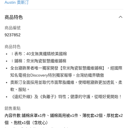
Austin 奧斯汀
信用卡分期付款
3 期 0 利率 每期
NT$2,560
21家銀行
商品特色
6 期 0 利率 每期
NT$1,280
21家銀行
合作金庫商業銀行
第一商業銀行
商品編號
華南商業銀行
彰化商業銀行
合作金庫商業銀行
第一商業銀行
9237852
LINE Pay
上海商業儲蓄銀行
台北富邦商業銀行
華南商業銀行
彰化商業銀行
國泰世華商業銀行
兆豐國際商業銀行
Apple Pay
上海商業儲蓄銀行
台北富邦商業銀行
商品特色
臺灣中小企業銀行
台中商業銀行
國泰世華商業銀行
兆豐國際商業銀行
∣表布：40支無異纖精梳美國棉
匯豐（台灣）商業銀行
華泰商業銀行
街口支付
臺灣中小企業銀行
台中商業銀行
∣鋪棉：奈米陶瓷智慧纖維鋪棉
聯邦商業銀行
遠東國際商業銀行
匯豐（台灣）商業銀行
華泰商業銀行
悠遊付
元大商業銀行
永豐商業銀行
全台寢飾業者唯一獨家開發【奈米陶瓷智慧纖維鋪棉】，經國際
聯邦商業銀行
遠東國際商業銀行
玉山商業銀行
星展（台灣）商業銀行
知名電視台Discovery特別獨家報導，台灣紡織界驕傲
元大商業銀行
永豐商業銀行
Google Pay
台新國際商業銀行
中國信託商業銀行
玉山商業銀行
星展（台灣）商業銀行
奧斯汀全面採用並取代市面聚脂纖維，使睡眠寢飾更加透氣、柔
台灣樂天信用卡公司
台新國際商業銀行
中國信託商業銀行
全盈+PAY
軟、服貼。
台灣樂天信用卡公司
《遠紅外線》及《負離子》特性；健康的守護，從睡好覺開始！
AFTEE先享後付
相關說明
銷售重點
【關於「AFTEE先享後付」】
內容件數:鋪棉床罩x1件、鋪棉兩用被x1件、薄枕套x2個、厚枕套x2
ATM付款
AFTEE先享後付是「在收到商品之後才付款」的支付方式。 讓您購物簡單
個 、抱枕x1個（含枕心）
便利好安心！
１．簡單：不需註冊會員、不需綁卡、不需儲值。