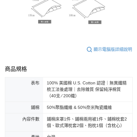
顯示電腦版詳細說明
商品規格
表布
100% 美國棉 U.S. Cotton 認證｜無異纖精
梳工法後處理｜去除雜質 保留純淨棉質
（40支 ∕ 200織）
鋪棉
50%聚酯纖維 & 50%奈米陶瓷纖維
內容件數
鋪棉床罩1件、鋪棉兩用被1件、鋪棉枕套2
個、歐式薄枕套2個、抱枕1個（含枕心）
產地
台灣