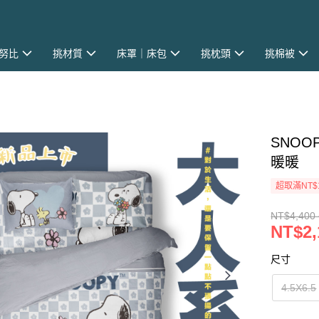
史努比
挑材質
床罩｜床包
挑枕頭
挑棉被
SNOO
暖暖
超取滿NT$
NT$4,400 
NT$2,
尺寸
4.5X6.5