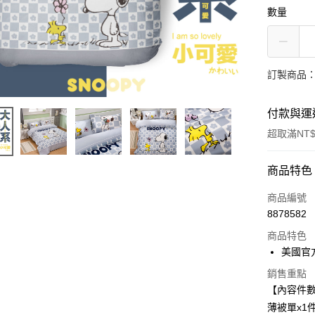
數量
訂製商品：
付款與運
超取滿NT$
付款方式
商品特色
信用卡一
商品編號
8878582
信用卡分
商品特色
3 期 
美國官
6 期 
合作金
銷售重點
華南商
合作金
【內容件
LINE Pay
上海商
華南商
薄被單x1
國泰世