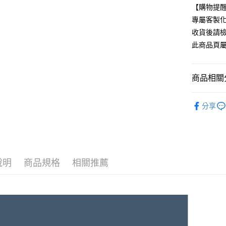
Apple Pay
上海商
【購物提
臺灣中
國泰世
匯豐（
專屬客製化
街口支付
臺灣中
聯邦商
收貨後請
匯豐（
悠遊付
元大商
聯邦商
此商品頁
玉山商
元大商
Google Pa
台新國
玉山商
台灣樂
台新國
全盈+PAY
商品相關分
台灣樂
AFTEE先
品牌｜SN
分享
相關說明
+ 找布料
【關於「A
ATM付款
AFTEE
便利好安
１．簡單
２．便利
運送方式
說明
商品規格
相關推薦
３．安心
付款後全
【「AFT
每筆NT$8
１．於結帳
付」結帳
付款後萊
２．訂單
３．收到繳
每筆NT$5
／ATM／