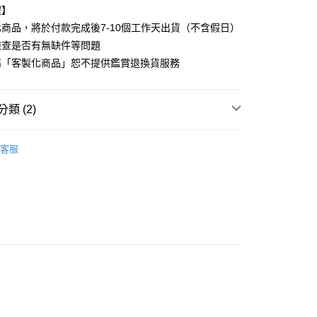
業儲蓄銀行
台北富邦商業銀行
醒】
小企業銀行
台中商業銀行
華商業銀行
兆豐國際商業銀行
台灣）商業銀行
華泰商業銀行
商品，將於付款完成後7-10個工作天出貨（不含假日）
小企業銀行
台中商業銀行
業銀行
遠東國際商業銀行
檢查是否有無缺件等問題
台灣）商業銀行
華泰商業銀行
業銀行
永豐商業銀行
業銀行
遠東國際商業銀行
屬「客製化商品」恕不提供鑑賞退換貨服務
業銀行
星展（台灣）商業銀行
業銀行
永豐商業銀行
y
際商業銀行
中國信託商業銀行
業銀行
星展（台灣）商業銀行
天信用卡公司
際商業銀行
中國信託商業銀行
類 (2)
天信用卡公司
享後付
OOPY 史努比
單件被單
客服
材質
睡眠革命│純粹好棉
FTEE先享後付」】
先享後付是「在收到商品之後才付款」的支付方式。 讓您購物簡單
心！
：不需註冊會員、不需綁卡、不需儲值。
：只要手機號碼，簡訊認證，即可結帳。
：先確認商品／服務後，再付款。
家取貨
EE先享後付」結帳流程】
0，滿NT$1,700(含以上)免運費
方式選擇「AFTEE先享後付」後，將跳轉至「AFTEE先享後
頁面，進行簡訊認證並確認金額後，即可完成結帳。
爾富取貨
成立數日內，您將收到繳費通知簡訊。
費通知簡訊後14天內，點擊此簡訊中的連結，可透過四大超商
00
網路銀行／等多元方式進行付款，方視為交易完成。