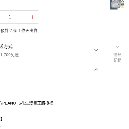
預計 7 個工作天出貨
送方式
1,700免運
清除
紀錄
次付款
期付款
0 利率 每期
NT$726
21家銀行
方PEANUTS花生漫畫正版授權
0 利率 每期
NT$363
21家銀行
庫商業銀行
第一商業銀行
業銀行
彰化商業銀行
庫商業銀行
第一商業銀行
數】
業儲蓄銀行
台北富邦商業銀行
業銀行
彰化商業銀行
件
華商業銀行
兆豐國際商業銀行