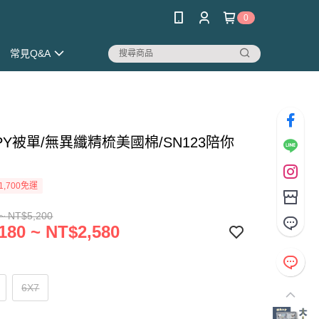
0
常見Q&A
PY被單/無異纖精梳美國棉/SN123陪你
1,700免運
~ NT$5,200
180 ~ NT$2,580
6X7