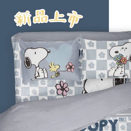
※ 請注意
付款後7-1
絡購買商品
先享後付
每筆NT$8
※ 交易是
是否繳費成
宅配
付客戶支
每筆NT$1
【注意事
１．透過由
交易，需
求債權轉
２．關於
https://aft
３．未成
「AFTE
任。
４．使用「
即時審查
結果請求
５．嚴禁
形，恩沛
動。