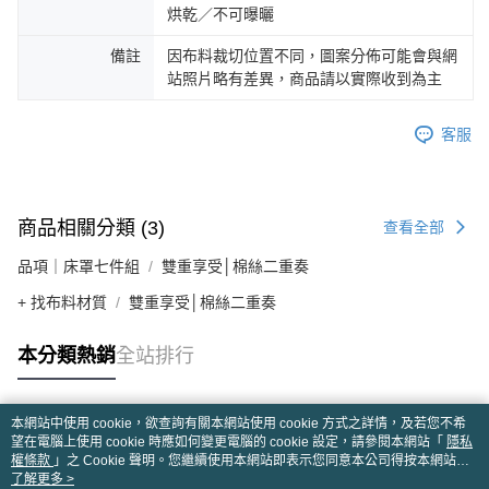
烘乾／不可曝曬
備註
因布料裁切位置不同，圖案分佈可能會與網
站照片略有差異，商品請以實際收到為主
客服
商品相關分類 (3)
查看全部
品項｜床罩七件組
雙重享受│棉絲二重奏
+ 找布料材質
雙重享受│棉絲二重奏
本分類熱銷
全站排行
本網站中使用 cookie，欲查詢有關本網站使用 cookie 方式之詳情，及若您不希
熱門標籤
望在電腦上使用 cookie 時應如何變更電腦的 cookie 設定，請參閱本網站「
隱私
權條款
」之 Cookie 聲明。您繼續使用本網站即表示您同意本公司得按本網站使
用條款之 Cookie 聲明使用 cookie。
了解更多 >