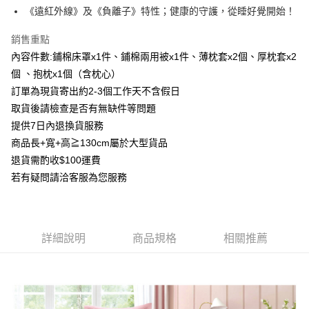
２．便利：只要手機號碼，簡訊認證，即可結帳。
《遠紅外線》及《負離子》特性；健康的守護，從睡好覺開始！
３．安心：先確認商品／服務後，再付款。
宅配
每筆NT$100，滿NT$3,000(含以上)免運費
銷售重點
【「AFTEE先享後付」結帳流程】
１．於結帳方式選擇「AFTEE先享後付」後，將跳轉至「AFTEE先享後付」
內容件數:鋪棉床罩x1件、鋪棉兩用被x1件、薄枕套x2個、厚枕套x2
離島宅配
結帳頁面，進行簡訊認證並確認金額後，即可完成結帳。
個 、抱枕x1個（含枕心）
２．訂單成立數日內，您將收到繳費通知簡訊。
每筆NT$450，滿NT$15,000(含以上)免運費
訂單為現貨寄出約2-3個工作天不含假日
３．收到繳費通知簡訊後14天內，點擊此簡訊中的連結，可透過四大超商／
ATM／網路銀行／等多元方式進行付款，方視為交易完成。
取貨後請檢查是否有無缺件等問題
※ 請注意：結帳手續完成當下不需立刻繳費，但若您需要取消訂單，請聯絡
提供7日內退換貨服務
購買商品的店家。未經商家同意取消之訂單仍視為有效，需透過AFTEE先享
後付繳納相關費用。
商品長+寬+高≧130cm屬於大型貨品
※ 交易是否成功請以「AFTEE先享後付 」之結帳頁面顯示為準，若有關於
退貨需酌收$100運費
是否繳費成功／繳費後需取消欲退款等相關疑問，請聯繫「AFTEE先享後付
若有疑問請洽客服為您服務
客戶支援中心」
https://netprotections.freshdesk.com/support/home
【注意事項】
１．透過由恩沛科技股份有限公司提供之「AFTEE先享後付」服務完成之交
易，需依本服務之必要範圍內提供個人資料，並將交易相關給付款項請求債
詳細說明
商品規格
相關推薦
權轉讓予恩沛科技股份有限公司。
２．關於個人資料處理事宜，請瀏覽以下網址：
https://aftee.tw/terms/#terms3
３．未成年的使用者請事先徵得法定代理人或監護人之同意方可使用
「AFTEE先享後付」，若未經同意申辦者引起之損失，本公司不負相關責
任。