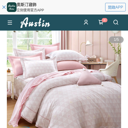
奧斯汀寢飾
開啟APP
立刻使用官方APP
0
1
/
5