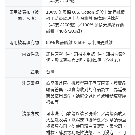
（40支 ∕ 200織）
兩用被表布（被
100% 美國棉 U.S. Cotton 認證｜無異纖精
面／被底）
梳工法後處理｜去除雜質 保留純淨棉質
（40支 ∕ 200織）／100% 蘭精天絲萊賽爾
纖維（40支/200織）
兩用被套填充物
50% 聚酯纖維 & 50% 奈米陶瓷纖維
內容件數
鋪棉床罩1件、鋪棉兩用被1件、鋪棉枕套2
個、歐式薄枕套2個、抱枕1個（含枕心）
產地
台灣
注意事項
商品圖片因拍攝與螢幕不同等因素，與實品
略有差異，以實際收到的商品為主。為延長
商品使用壽命，請避免以竹蓆或粗糙皮膚摩
擦布面
清潔方式
可水洗（首次請以清水洗滌）／請翻面放入
大型洗衣袋，以弱速單獨清洗／洗劑請勿直
接接觸布料／勿使用漂白清潔劑、柔軟劑、
柑橘、酵素等功能性洗劑／不可浸泡／不可