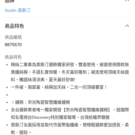
品牌
信用卡一次付款
Austin 奧斯汀
信用卡分期付款
3 期 0 利率 每期
NT$2,560
21家銀行
商品特色
6 期 0 利率 每期
NT$1,280
21家銀行
合作金庫商業銀行
第一商業銀行
商品編號
華南商業銀行
彰化商業銀行
合作金庫商業銀行
第一商業銀行
8875570
LINE Pay
上海商業儲蓄銀行
台北富邦商業銀行
華南商業銀行
彰化商業銀行
國泰世華商業銀行
兆豐國際商業銀行
Apple Pay
上海商業儲蓄銀行
台北富邦商業銀行
商品特色
臺灣中小企業銀行
台中商業銀行
國泰世華商業銀行
兆豐國際商業銀行
棉絲二重奏為奧斯汀寢飾獨家研發，雙面使用，被面使用精梳無
匯豐（台灣）商業銀行
華泰商業銀行
街口支付
臺灣中小企業銀行
台中商業銀行
異纖純棉，手感扎實保暖，冬天蓋好暖和；被底使用頂級天絲面
聯邦商業銀行
遠東國際商業銀行
匯豐（台灣）商業銀行
華泰商業銀行
悠遊付
元大商業銀行
永豐商業銀行
料，觸感絲滑涼爽，夏天蓋好舒爽!
聯邦商業銀行
遠東國際商業銀行
玉山商業銀行
星展（台灣）商業銀行
一件被，兩面蓋，純棉加天絲，二合一的頂級饗宴！
元大商業銀行
永豐商業銀行
Google Pay
台新國際商業銀行
中國信託商業銀行
玉山商業銀行
星展（台灣）商業銀行
台灣樂天信用卡公司
台新國際商業銀行
中國信託商業銀行
AFTEE先享後付
∣鋪棉：奈米陶瓷智慧纖維鋪棉
台灣樂天信用卡公司
相關說明
全台寢飾業者唯一獨家開發【奈米陶瓷智慧纖維鋪棉】，經國際
【關於「AFTEE先享後付」】
知名電視台Discovery特別獨家報導，台灣紡織界驕傲
ATM付款
AFTEE先享後付是「在收到商品之後才付款」的支付方式。 讓您購物簡單
奧斯汀全面採用並取代市面聚脂纖維，使睡眠寢飾更加透氣、柔
便利好安心！
１．簡單：不需註冊會員、不需綁卡、不需儲值。
軟、服貼。
運送方式