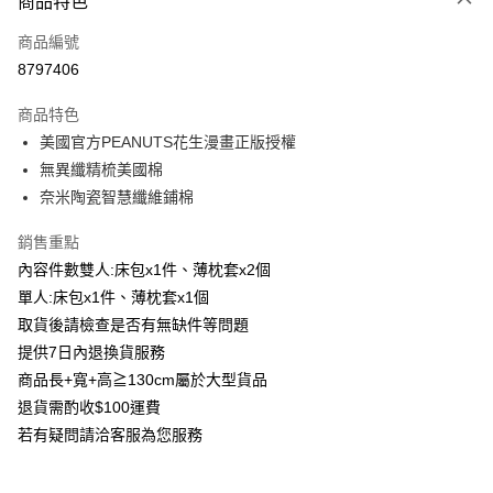
商品特色
信用卡一次付款
商品編號
信用卡分期付款
8797406
3 期 0 利率 每期
NT$760
21家銀行
商品特色
6 期 0 利率 每期
NT$380
21家銀行
合作金庫商業銀行
第一商業銀行
美國官方PEANUTS花生漫畫正版授權
華南商業銀行
彰化商業銀行
合作金庫商業銀行
第一商業銀行
LINE Pay
無異纖精梳美國棉
上海商業儲蓄銀行
台北富邦商業銀行
華南商業銀行
彰化商業銀行
國泰世華商業銀行
兆豐國際商業銀行
奈米陶瓷智慧纖維鋪棉
Apple Pay
上海商業儲蓄銀行
台北富邦商業銀行
臺灣中小企業銀行
台中商業銀行
國泰世華商業銀行
兆豐國際商業銀行
銷售重點
匯豐（台灣）商業銀行
華泰商業銀行
街口支付
臺灣中小企業銀行
台中商業銀行
聯邦商業銀行
遠東國際商業銀行
內容件數雙人:床包x1件、薄枕套x2個
匯豐（台灣）商業銀行
華泰商業銀行
悠遊付
元大商業銀行
永豐商業銀行
單人:床包x1件、薄枕套x1個
聯邦商業銀行
遠東國際商業銀行
玉山商業銀行
星展（台灣）商業銀行
元大商業銀行
永豐商業銀行
取貨後請檢查是否有無缺件等問題
Google Pay
台新國際商業銀行
中國信託商業銀行
玉山商業銀行
星展（台灣）商業銀行
提供7日內退換貨服務
台灣樂天信用卡公司
台新國際商業銀行
中國信託商業銀行
全盈+PAY
商品長+寬+高≧130cm屬於大型貨品
台灣樂天信用卡公司
退貨需酌收$100運費
AFTEE先享後付
若有疑問請洽客服為您服務
相關說明
【關於「AFTEE先享後付」】
ATM付款
AFTEE先享後付是「在收到商品之後才付款」的支付方式。 讓您購物簡單