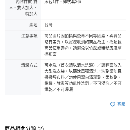
內容件數-雙
床包1件、薄枕套2個
人、雙人加大、
特加大
產地
台灣
注意事項
商品圖片因拍攝與螢幕不同等因素，與實品
略有差異，以實際收到的商品為主。為延長
商品使用壽命，請避免以竹蓆或粗糙皮膚摩
擦布面
清潔方式
可水洗（首次請以清水洗滌）／請翻面放入
大型洗衣袋，以弱速單獨清洗／洗劑請勿直
接接觸布料／勿使用漂白清潔劑、柔軟劑、
柑橘、酵素等功能性洗劑／不可浸泡／不可
烘乾／不可曝曬
客服
商品相關分類 (2)