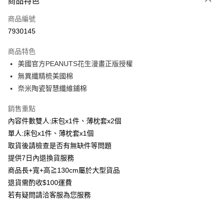
商品特色
信用卡一次付款
商品編號
信用卡分期付款
7930145
3 期 0 利率 每期
NT$760
21家銀行
商品特色
6 期 0 利率 每期
NT$380
21家銀行
合作金庫商業銀行
第一商業銀行
美國官方PEANUTS花生漫畫正版授權
華南商業銀行
彰化商業銀行
合作金庫商業銀行
第一商業銀行
LINE Pay
無異纖精梳美國棉
上海商業儲蓄銀行
台北富邦商業銀行
華南商業銀行
彰化商業銀行
國泰世華商業銀行
兆豐國際商業銀行
奈米陶瓷智慧纖維鋪棉
Apple Pay
上海商業儲蓄銀行
台北富邦商業銀行
臺灣中小企業銀行
台中商業銀行
國泰世華商業銀行
兆豐國際商業銀行
銷售重點
匯豐（台灣）商業銀行
華泰商業銀行
街口支付
臺灣中小企業銀行
台中商業銀行
聯邦商業銀行
遠東國際商業銀行
內容件數雙人:床包x1件、薄枕套x2個
匯豐（台灣）商業銀行
華泰商業銀行
悠遊付
元大商業銀行
永豐商業銀行
單人:床包x1件、薄枕套x1個
聯邦商業銀行
遠東國際商業銀行
玉山商業銀行
星展（台灣）商業銀行
元大商業銀行
永豐商業銀行
取貨後請檢查是否有無缺件等問題
Google Pay
台新國際商業銀行
中國信託商業銀行
玉山商業銀行
星展（台灣）商業銀行
提供7日內退換貨服務
台灣樂天信用卡公司
台新國際商業銀行
中國信託商業銀行
全盈+PAY
商品長+寬+高≧130cm屬於大型貨品
台灣樂天信用卡公司
退貨需酌收$100運費
AFTEE先享後付
若有疑問請洽客服為您服務
相關說明
【關於「AFTEE先享後付」】
ATM付款
AFTEE先享後付是「在收到商品之後才付款」的支付方式。 讓您購物簡單