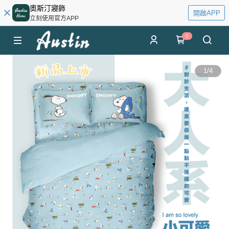
奧斯汀寢飾
開啟APP
立刻使用官方APP
0
1
/
4