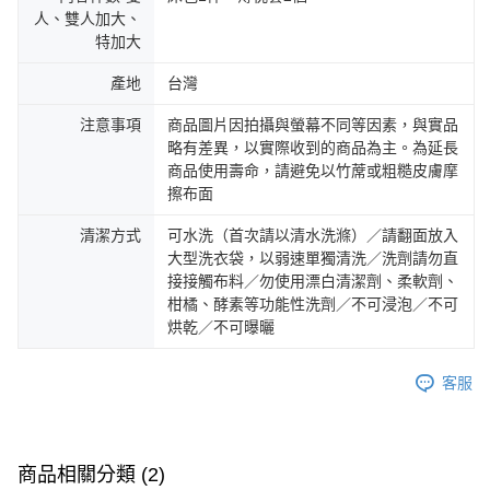
人、雙人加大、
特加大
產地
台灣
注意事項
商品圖片因拍攝與螢幕不同等因素，與實品
略有差異，以實際收到的商品為主。為延長
商品使用壽命，請避免以竹蓆或粗糙皮膚摩
擦布面
清潔方式
可水洗（首次請以清水洗滌）／請翻面放入
大型洗衣袋，以弱速單獨清洗／洗劑請勿直
接接觸布料／勿使用漂白清潔劑、柔軟劑、
柑橘、酵素等功能性洗劑／不可浸泡／不可
烘乾／不可曝曬
客服
商品相關分類 (2)