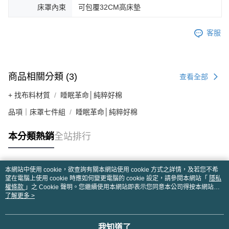
床罩內束
可包覆32CM高床墊
客服
商品相關分類 (3)
查看全部
+ 找布料材質
睡眠革命│純粹好棉
品項｜床罩七件組
睡眠革命│純粹好棉
本分類熱銷
全站排行
本網站中使用 cookie，欲查詢有關本網站使用 cookie 方式之詳情，及若您不希
熱門標籤
望在電腦上使用 cookie 時應如何變更電腦的 cookie 設定，請參閱本網站「
隱私
權條款
」之 Cookie 聲明。您繼續使用本網站即表示您同意本公司得按本網站使
用條款之 Cookie 聲明使用 cookie。
了解更多 >
我知道了