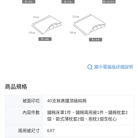
顯示電腦版詳細說明
商品規格
被面印花
40支無異纖頂級純棉
內容件數
鋪棉床罩1件、鋪棉兩用被1件、鋪棉枕套2
個、歐式薄枕套2個、抱枕1個含枕心
兩用被尺寸
6X7