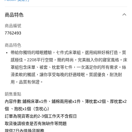
信用卡分期付款
3 期 0 利率 每期
NT$2,560
21家銀行
商品特色
6 期 0 利率 每期
NT$1,280
21家銀行
合作金庫商業銀行
第一商業銀行
商品編號
華南商業銀行
彰化商業銀行
合作金庫商業銀行
第一商業銀行
7762493
LINE Pay
上海商業儲蓄銀行
台北富邦商業銀行
華南商業銀行
彰化商業銀行
國泰世華商業銀行
兆豐國際商業銀行
Apple Pay
上海商業儲蓄銀行
台北富邦商業銀行
商品特色
臺灣中小企業銀行
台中商業銀行
國泰世華商業銀行
兆豐國際商業銀行
帶給你獨特的睡眠體驗，七件式床罩組，選用純粹好棉打造，質
匯豐（台灣）商業銀行
華泰商業銀行
街口支付
臺灣中小企業銀行
台中商業銀行
感極佳。2208平行空間，簡約時尚，完美融入你的寢室風格。床
聯邦商業銀行
遠東國際商業銀行
匯豐（台灣）商業銀行
華泰商業銀行
悠遊付
元大商業銀行
永豐商業銀行
罩組包含床單、被套、枕套等七件，一次滿足你的所有需求。絲
聯邦商業銀行
遠東國際商業銀行
玉山商業銀行
星展（台灣）商業銀行
滑柔軟的觸感，讓你享受每晚的舒適睡眠。質感優良，耐洗耐
元大商業銀行
永豐商業銀行
Google Pay
台新國際商業銀行
中國信託商業銀行
玉山商業銀行
星展（台灣）商業銀行
用，品質有保證。
台灣樂天信用卡公司
台新國際商業銀行
中國信託商業銀行
AFTEE先享後付
台灣樂天信用卡公司
銷售重點
相關說明
內容件數:鋪棉床罩x1件、鋪棉兩用被x1件、薄枕套x2個、厚枕套x2
【關於「AFTEE先享後付」】
ATM付款
AFTEE先享後付是「在收到商品之後才付款」的支付方式。 讓您購物簡單
個 、抱枕x1個（含枕心）
便利好安心！
訂單為現貨寄出約2-3個工作天不含假日
１．簡單：不需註冊會員、不需綁卡、不需儲值。
運送方式
２．便利：只要手機號碼，簡訊認證，即可結帳。
取貨後請檢查是否有無缺件等問題
３．安心：先確認商品／服務後，再付款。
宅配
提供7日內退換貨服務