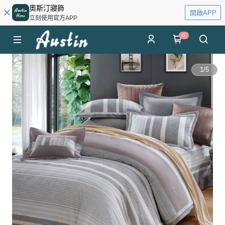
奧斯汀寢飾
開啟APP
立刻使用官方APP
0
1
/
5