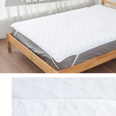
付客戶支
【注意事
１．透過由
交易，需
求債權轉
２．關於
https://aft
３．未成
「AFTE
任。
４．使用「
即時審查
結果請求
５．嚴禁
形，恩沛
動。