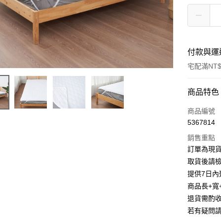
付款與運
宅配滿NT$
付款方式
商品特色
信用卡一
商品編號
5367814
信用卡分
銷售重點
3 期 
訂單為現貨
6 期 
合作金
取貨後請
華南商
提供7日內
合作金
LINE Pay
上海商
華南商
商品長+寬
國泰世
Apple Pay
上海商
退貨需酌收
臺灣中
國泰世
若有疑問
匯豐（
街口支付
臺灣中