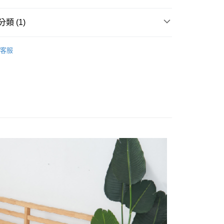
業銀行
遠東國際商業銀行
台灣）商業銀行
華泰商業銀行
業銀行
永豐商業銀行
業銀行
遠東國際商業銀行
類 (1)
業銀行
星展（台灣）商業銀行
業銀行
永豐商業銀行
y
際商業銀行
中國信託商業銀行
業銀行
星展（台灣）商業銀行
護保潔墊
天信用卡公司
際商業銀行
中國信託商業銀行
享後付
客服
天信用卡公司
FTEE先享後付」】
先享後付是「在收到商品之後才付款」的支付方式。 讓您購物簡單
心！
：不需註冊會員、不需綁卡、不需儲值。
：只要手機號碼，簡訊認證，即可結帳。
：先確認商品／服務後，再付款。
EE先享後付」結帳流程】
00，滿NT$3,000(含以上)免運費
方式選擇「AFTEE先享後付」後，將跳轉至「AFTEE先享後
頁面，進行簡訊認證並確認金額後，即可完成結帳。
成立數日內，您將收到繳費通知簡訊。
費通知簡訊後14天內，點擊此簡訊中的連結，可透過四大超商
50，滿NT$15,000(含以上)免運費
網路銀行／等多元方式進行付款，方視為交易完成。
：結帳手續完成當下不需立刻繳費，但若您需要取消訂單，請聯
的店家。未經商家同意取消之訂單仍視為有效，需透過AFTEE
繳納相關費用。
否成功請以「AFTEE先享後付 」之結帳頁面顯示為準，若有關於
功／繳費後需取消欲退款等相關疑問，請聯繫「AFTEE先享後