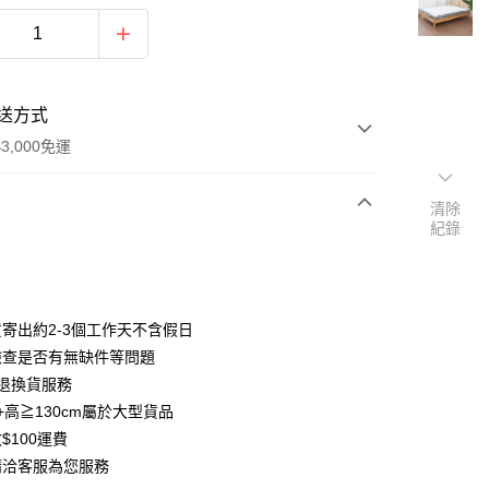
送方式
3,000免運
清除
紀錄
次付款
期付款
0 利率 每期
NT$193
21家銀行
寄出約2-3個工作天不含假日
0 利率 每期
NT$96
21家銀行
庫商業銀行
第一商業銀行
檢查是否有無缺件等問題
業銀行
彰化商業銀行
退換貨服務
庫商業銀行
第一商業銀行
業儲蓄銀行
台北富邦商業銀行
業銀行
彰化商業銀行
+高≧130cm屬於大型貨品
華商業銀行
兆豐國際商業銀行
業儲蓄銀行
台北富邦商業銀行
$100運費
小企業銀行
台中商業銀行
華商業銀行
兆豐國際商業銀行
請洽客服為您服務
台灣）商業銀行
華泰商業銀行
小企業銀行
台中商業銀行