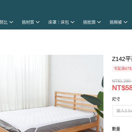
史努比
挑材質
床罩｜床包
挑枕頭
挑棉被
Z142
宅配滿NT$
NT$1,280 
NT$58
尺寸
單人3.5x
數量