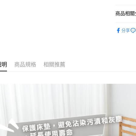
聯邦商
匯豐（
悠遊付
元大商
聯邦商
商品相關分
玉山商
元大商
Google Pa
台新國
玉山商
品項｜防
台灣樂
台新國
AFTEE先
分享
台灣樂
相關說明
【關於「A
ATM付款
AFTEE
便利好安
１．簡單
說明
商品規格
相關推薦
２．便利
運送方式
３．安心
宅配
【「AFT
每筆NT$1
１．於結帳
付」結帳
離島宅配
２．訂單
３．收到繳
每筆NT$4
／ATM／
※ 請注意
絡購買商品
先享後付
※ 交易是
是否繳費成