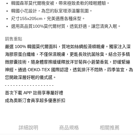
韓國森萃莫代爾晚安被，帶來極致柔軟的睡眠體驗。
華南商業銀行
彰化商業銀行
合作金庫商業銀行
第一商業銀行
LINE Pay
韓國小花設計，為您的臥室增添溫馨氛圍。
上海商業儲蓄銀行
台北富邦商業銀行
華南商業銀行
彰化商業銀行
國泰世華商業銀行
兆豐國際商業銀行
尺寸155x205cm，完美適應各種床型。
Apple Pay
上海商業儲蓄銀行
台北富邦商業銀行
臺灣中小企業銀行
台中商業銀行
選用高品質100%莫代爾材質，透氣舒適，讓您清爽入眠。
國泰世華商業銀行
兆豐國際商業銀行
匯豐（台灣）商業銀行
華泰商業銀行
街口支付
臺灣中小企業銀行
台中商業銀行
聯邦商業銀行
遠東國際商業銀行
銷售重點
匯豐（台灣）商業銀行
華泰商業銀行
悠遊付
元大商業銀行
永豐商業銀行
嚴選 100% 韓國莫代爾面料，質地如絲綢般滑順親膚。獨家注入深
聯邦商業銀行
遠東國際商業銀行
玉山商業銀行
星展（台灣）商業銀行
元大商業銀行
永豐商業銀行
海膠原蛋白纖維，不僅保濕親膚，更能長效抗菌除臭。結合芬多精
Google Pay
台新國際商業銀行
中國信託商業銀行
玉山商業銀行
星展（台灣）商業銀行
微膠囊技術，隨身體摩擦緩緩釋放洋甘菊與小蒼蘭香氣，舒緩緊繃
台灣樂天信用卡公司
台新國際商業銀行
中國信託商業銀行
全盈+PAY
神經。通過 OEKO-TEX 國際認證，透氣排汗不悶熱，四季皆宜，為
台灣樂天信用卡公司
您開啟深層好眠的儀式感。
AFTEE先享後付
- - - - - - - - - - - - - - - - - -
相關說明
【關於「AFTEE先享後付」】
首次下載 APP 註冊享專屬好禮
ATM付款
AFTEE先享後付是「在收到商品之後才付款」的支付方式。 讓您購物簡單
成為奧斯汀會員享超多優惠折扣
便利好安心！
１．簡單：不需註冊會員、不需綁卡、不需儲值。
運送方式
２．便利：只要手機號碼，簡訊認證，即可結帳。
３．安心：先確認商品／服務後，再付款。
付款後全家取貨
詳細說明
商品規格
相關推薦
每筆NT$80，滿NT$1,700(含以上)免運費
【「AFTEE先享後付」結帳流程】
１．於結帳方式選擇「AFTEE先享後付」後，將跳轉至「AFTEE先享後付」