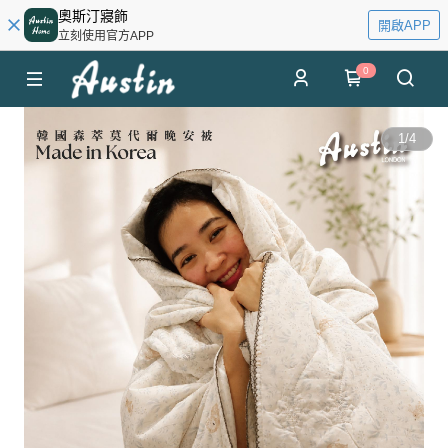
奧斯汀寢飾
開啟APP
立刻使用官方APP
0
1
/
4