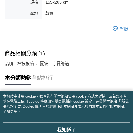
規格
155x205 cm
產地
韓國
客服
商品相關分類 (1)
品項｜棉被被胎
夏被｜涼夏舒適
本分類熱銷
全站排行
本網站中使用 cookie，欲查詢有關本網站使用 cookie 方式之詳情，及若您不希
熱門標籤
望在電腦上使用 cookie 時應如何變更電腦的 cookie 設定，請參閱本網站「
隱私
權條款
」之 Cookie 聲明。您繼續使用本網站即表示您同意本公司得按本網站使
用條款之 Cookie 聲明使用 cookie。
了解更多 >
我知道了