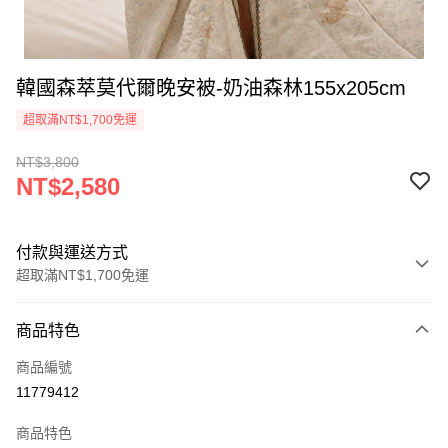
韓國森萃莫代爾晚安被-奶油森林155x205cm
超取滿NT$1,700免運
NT$3,800
NT$2,580
付款與運送方式
超取滿NT$1,700免運
付款方式
商品特色
信用卡一次付款
商品編號
信用卡分期付款
11779412
3 期 0 利率 每期
NT$860
21家銀行
商品特色
6 期 0 利率 每期
NT$430
21家銀行
合作金庫商業銀行
第一商業銀行