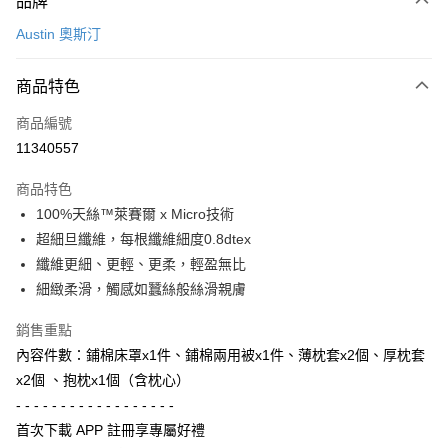
品牌
信用卡一次付款
Austin 奧斯汀
信用卡分期付款
3 期 0 利率 每期
NT$5,026
21家銀行
商品特色
6 期 0 利率 每期
NT$2,513
21家銀行
合作金庫商業銀行
第一商業銀行
商品編號
華南商業銀行
彰化商業銀行
合作金庫商業銀行
第一商業銀行
11340557
LINE Pay
上海商業儲蓄銀行
台北富邦商業銀行
華南商業銀行
彰化商業銀行
國泰世華商業銀行
兆豐國際商業銀行
Apple Pay
上海商業儲蓄銀行
台北富邦商業銀行
商品特色
臺灣中小企業銀行
台中商業銀行
國泰世華商業銀行
兆豐國際商業銀行
100%天絲™萊賽爾 x Micro技術
匯豐（台灣）商業銀行
華泰商業銀行
街口支付
臺灣中小企業銀行
台中商業銀行
超細旦纖維，每根纖維細度0.8dtex
聯邦商業銀行
遠東國際商業銀行
匯豐（台灣）商業銀行
華泰商業銀行
悠遊付
元大商業銀行
永豐商業銀行
纖維更細、更輕、更柔，輕盈無比
聯邦商業銀行
遠東國際商業銀行
玉山商業銀行
星展（台灣）商業銀行
細緻柔滑，觸感如蠶絲般絲滑親膚
元大商業銀行
永豐商業銀行
Google Pay
台新國際商業銀行
中國信託商業銀行
玉山商業銀行
星展（台灣）商業銀行
台灣樂天信用卡公司
銷售重點
台新國際商業銀行
中國信託商業銀行
AFTEE先享後付
台灣樂天信用卡公司
內容件數：鋪棉床罩x1件、鋪棉兩用被x1件、薄枕套x2個、厚枕套
相關說明
x2個 、抱枕x1個（含枕心）
【關於「AFTEE先享後付」】
ATM付款
AFTEE先享後付是「在收到商品之後才付款」的支付方式。 讓您購物簡單
- - - - - - - - - - - - - - - - - -
便利好安心！
首次下載 APP 註冊享專屬好禮
１．簡單：不需註冊會員、不需綁卡、不需儲值。
運送方式