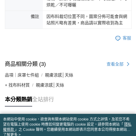
烘乾／不可曝曬
備註
因布料裁切位置不同，圖案分佈可能會與網
站照片略有差異，商品請以實際收到為主
客服
商品相關分類 (3)
查看全部
品項｜床罩七件組
親膚涼感│天絲
+ 找布料材質
親膚涼感│天絲
本分類熱銷
全站排行
本網站中使用 cookie，欲查詢有關本網站使用 cookie 方式之詳情，及若您不希
熱門標籤
望在電腦上使用 cookie 時應如何變更電腦的 cookie 設定，請參閱本網站「
隱私
權條款
」之 Cookie 聲明。您繼續使用本網站即表示您同意本公司得按本網站使
用條款之 Cookie 聲明使用 cookie。
了解更多 >