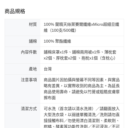
商品規格
材質
100% 蘭精天絲萊賽爾纖維xMicro超細旦纖
維（100支/500織）
鋪棉
100% 聚酯纖維
內容件數
鋪棉床罩x1件、鋪棉兩用被x1件、薄枕套
x2個、厚枕套x2個 、抱枕x1個（含枕心）
產地
台灣
注意事項
商品圖片因拍攝與螢幕不同等因素，與實品
略有差異，以實際收到的商品為主。為延長
商品使用壽命，請避免以竹蓆或粗糙皮膚摩
擦布面
清潔方式
可水洗（首次請以清水洗滌）／請翻面放入
大型洗衣袋，以弱速單獨清洗／洗劑請勿直
接接觸布料／勿使用漂白清潔劑、柔軟劑、
柑橘、酵素等功能性洗劑／不可浸泡／不可