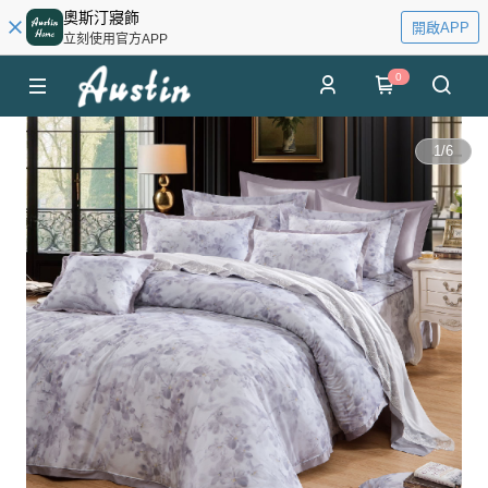
奧斯汀寢飾
開啟APP
立刻使用官方APP
0
1
/
6