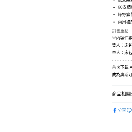
Apple Pay
上海商
臺灣中
60支
國泰世
匯豐（
街口支付
臺灣中
綠野繁
聯邦商
匯豐（
兩用被
悠遊付
元大商
聯邦商
玉山商
銷售重點
元大商
Google Pa
台新國
※內容件
玉山商
台灣樂
台新國
全盈+PAY
雙人：床包
台灣樂
單人：床包
AFTEE先
- - - - - - - 
相關說明
首次下載 
【關於「A
ATM付款
AFTEE
成為奧斯
便利好安
１．簡單
２．便利
運送方式
商品相關分
３．安心
宅配
品項｜兩
【「AFT
分享
每筆NT$1
１．於結帳
+ 找布料
付」結帳
離島宅配
２．訂單
品牌｜AUS
３．收到繳
每筆NT$4
／ATM／