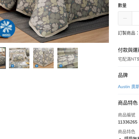
數量
訂製商品：
付款與運
宅配滿NT$
付款方式
品牌
信用卡一
Austin 
信用卡分
商品特色
3 期 
商品編號
6 期 
合作金
11336265
華南商
合作金
LINE Pay
上海商
商品特色
華南商
國泰世
感受無