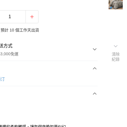
預計 10 個工作天出貨
送方式
3,000免運
清除
紀錄
次付款
奧斯汀
期付款
0 利率 每期
NT$1,893
21家銀行
0 利率 每期
NT$946
21家銀行
庫商業銀行
第一商業銀行
業銀行
彰化商業銀行
庫商業銀行
第一商業銀行
業儲蓄銀行
台北富邦商業銀行
業銀行
彰化商業銀行
華商業銀行
兆豐國際商業銀行
異纖的柔軟觸感，讓每個夜晚如夢似幻