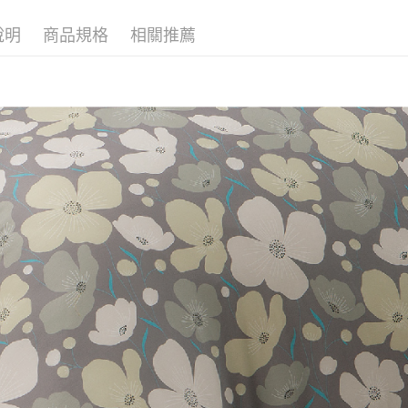
※ 請注意
絡購買商品
說明
商品規格
相關推薦
先享後付
※ 交易是
是否繳費成
付客戶支
【注意事
１．透過由
交易，需
求債權轉
２．關於
https://aft
３．未成
「AFTE
任。
４．使用「
即時審查
結果請求
５．嚴禁
形，恩沛
動。