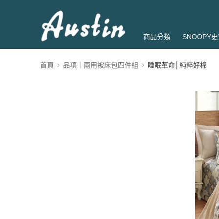
商品分類
SNOOPY
首頁
品項｜兩用被床包四件組
睡眠革命│純粹好棉