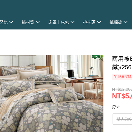
史努比
挑材質
床罩｜床包
挑枕頭
挑棉被
兩用被床
織)/2
宅配滿NT$
NT$12,00
NT$5,
尺寸
雙人5x6