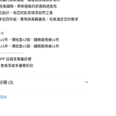
業儲蓄銀行
台北富邦商業銀行
小企業銀行
台中商業銀行
精梳美國棉，帶來極致的舒適與透氣性
華商業銀行
兆豐國際商業銀行
台灣）商業銀行
華泰商業銀行
小企業銀行
台中商業銀行
花設計，為您的臥室增添自然之美
業銀行
遠東國際商業銀行
台灣）商業銀行
華泰商業銀行
床包四件組，實用與美觀兼具，完美滿足您的需求
業銀行
永豐商業銀行
業銀行
遠東國際商業銀行
業銀行
星展（台灣）商業銀行
業銀行
永豐商業銀行
y
際商業銀行
中國信託商業銀行
數※
業銀行
星展（台灣）商業銀行
天信用卡公司
際商業銀行
中國信託商業銀行
x1件、薄枕套x2個、鋪棉兩用被x1件
天信用卡公司
x1件、薄枕套x1個、鋪棉兩用被x1件
享後付
- - - - - - - - - - -
APP 註冊享專屬好禮
FTEE先享後付」】
先享後付是「在收到商品之後才付款」的支付方式。 讓您購物簡單
汀會員享超多優惠折扣
心！
：不需註冊會員、不需綁卡、不需儲值。
：只要手機號碼，簡訊認證，即可結帳。
類 (3)
：先確認商品／服務後，再付款。
用被床包四件組
睡眠革命│純粹好棉
EE先享後付」結帳流程】
客服
00，滿NT$3,000(含以上)免運費
方式選擇「AFTEE先享後付」後，將跳轉至「AFTEE先享後
材質
睡眠革命│純粹好棉
頁面，進行簡訊認證並確認金額後，即可完成結帳。
成立數日內，您將收到繳費通知簡訊。
TIN 奧斯汀
兩用被床包四件組
費通知簡訊後14天內，點擊此簡訊中的連結，可透過四大超商
50，滿NT$15,000(含以上)免運費
網路銀行／等多元方式進行付款，方視為交易完成。