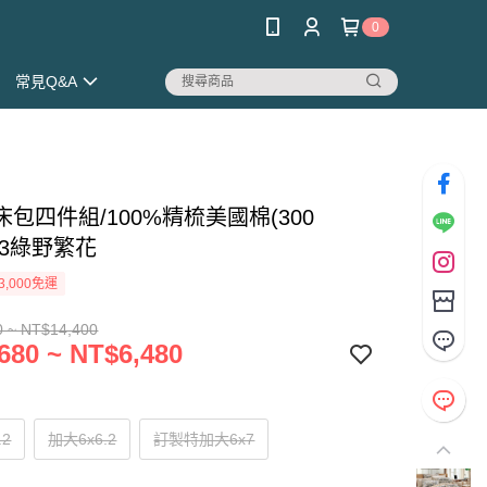
0
常見Q&A
包四件組/100%精梳美國棉(300
563綠野繁花
3,000免運
0 ~ NT$14,400
680 ~ NT$6,480
.2
加大6x6.2
訂製特加大6x7