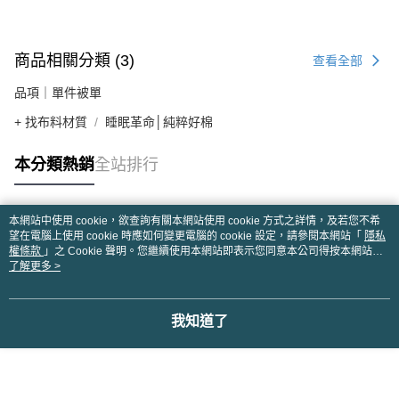
商品相關分類 (3)
查看全部
品項｜單件被單
+ 找布料材質
睡眠革命│純粹好棉
本分類熱銷
全站排行
本網站中使用 cookie，欲查詢有關本網站使用 cookie 方式之詳情，及若您不希
熱門標籤
望在電腦上使用 cookie 時應如何變更電腦的 cookie 設定，請參閱本網站「
隱私
權條款
」之 Cookie 聲明。您繼續使用本網站即表示您同意本公司得按本網站使
用條款之 Cookie 聲明使用 cookie。
了解更多 >
我知道了