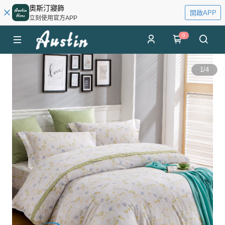
奧斯汀寢飾
開啟APP
立刻使用官方APP
0
1
/
4