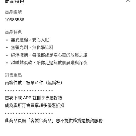
3 期 0 利率 每期
NT$693
21家銀行
商品特色
6 期 0 利率 每期
NT$346
21家銀行
合作金庫商業銀行
第一商業銀行
商品編號
華南商業銀行
彰化商業銀行
合作金庫商業銀行
第一商業銀行
10585586
LINE Pay
上海商業儲蓄銀行
台北富邦商業銀行
華南商業銀行
彰化商業銀行
國泰世華商業銀行
兆豐國際商業銀行
Apple Pay
上海商業儲蓄銀行
台北富邦商業銀行
商品特色
臺灣中小企業銀行
台中商業銀行
國泰世華商業銀行
兆豐國際商業銀行
無異纖棉，安心入眠
匯豐（台灣）商業銀行
華泰商業銀行
街口支付
臺灣中小企業銀行
台中商業銀行
無螢光劑、無化學染料
聯邦商業銀行
遠東國際商業銀行
匯豐（台灣）商業銀行
華泰商業銀行
悠遊付
元大商業銀行
永豐商業銀行
純淨擁抱，每晚都成是場心靈的放鬆之旅
聯邦商業銀行
遠東國際商業銀行
玉山商業銀行
星展（台灣）商業銀行
越睡越柔軟，陪你走過無數個晨曦與深夜
元大商業銀行
永豐商業銀行
Google Pay
台新國際商業銀行
中國信託商業銀行
玉山商業銀行
星展（台灣）商業銀行
台灣樂天信用卡公司
銷售重點
台新國際商業銀行
中國信託商業銀行
全盈+PAY
台灣樂天信用卡公司
內容件數：被單x1件（無鋪棉）
AFTEE先享後付
- - - - - - - - - - - - - - - - - -
相關說明
首次下載 APP 註冊享專屬好禮
【關於「AFTEE先享後付」】
成為奧斯汀會員享超多優惠折扣
ATM付款
AFTEE先享後付是「在收到商品之後才付款」的支付方式。 讓您購物簡單
- - - - - - - - - - - - - - - - - -
便利好安心！
１．簡單：不需註冊會員、不需綁卡、不需儲值。
此商品頁屬「客製化商品」恕不提供鑑賞退換貨服務
運送方式
２．便利：只要手機號碼，簡訊認證，即可結帳。
３．安心：先確認商品／服務後，再付款。
付款後全家取貨