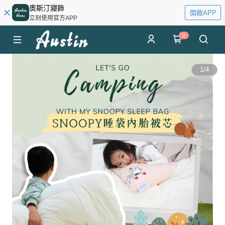
奧斯汀寢飾
開啟APP
立刻使用官方APP
0
1
/
4