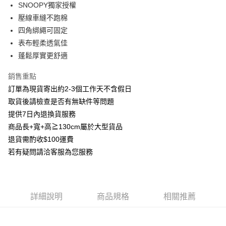
SNOOPY獨家授權
華南商業銀行
彰化商業銀行
合作金庫商業銀行
第一商業銀行
LINE Pay
壓線車縫不跑棉
上海商業儲蓄銀行
台北富邦商業銀行
華南商業銀行
彰化商業銀行
國泰世華商業銀行
兆豐國際商業銀行
四角綁繩可固定
Apple Pay
上海商業儲蓄銀行
台北富邦商業銀行
臺灣中小企業銀行
台中商業銀行
表布輕柔透氣佳
國泰世華商業銀行
兆豐國際商業銀行
匯豐（台灣）商業銀行
華泰商業銀行
街口支付
臺灣中小企業銀行
台中商業銀行
蓬鬆厚實更舒適
聯邦商業銀行
遠東國際商業銀行
匯豐（台灣）商業銀行
華泰商業銀行
悠遊付
元大商業銀行
永豐商業銀行
銷售重點
聯邦商業銀行
遠東國際商業銀行
玉山商業銀行
星展（台灣）商業銀行
元大商業銀行
永豐商業銀行
訂單為現貨寄出約2-3個工作天不含假日
Google Pay
台新國際商業銀行
中國信託商業銀行
玉山商業銀行
星展（台灣）商業銀行
取貨後請檢查是否有無缺件等問題
台灣樂天信用卡公司
台新國際商業銀行
中國信託商業銀行
AFTEE先享後付
提供7日內退換貨服務
台灣樂天信用卡公司
相關說明
商品長+寬+高≧130cm屬於大型貨品
【關於「AFTEE先享後付」】
退貨需酌收$100運費
ATM付款
AFTEE先享後付是「在收到商品之後才付款」的支付方式。 讓您購物簡單
便利好安心！
若有疑問請洽客服為您服務
１．簡單：不需註冊會員、不需綁卡、不需儲值。
運送方式
２．便利：只要手機號碼，簡訊認證，即可結帳。
３．安心：先確認商品／服務後，再付款。
宅配
每筆NT$100，滿NT$3,000(含以上)免運費
【「AFTEE先享後付」結帳流程】
詳細說明
商品規格
相關推薦
１．於結帳方式選擇「AFTEE先享後付」後，將跳轉至「AFTEE先享後付」
離島宅配
結帳頁面，進行簡訊認證並確認金額後，即可完成結帳。
２．訂單成立數日內，您將收到繳費通知簡訊。