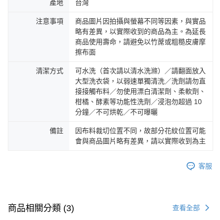
產地
台灣
注意事項
商品圖片因拍攝與螢幕不同等因素，與實品
略有差異，以實際收到的商品為主。為延長
商品使用壽命，請避免以竹蓆或粗糙皮膚摩
擦布面
清潔方式
可水洗（首次請以清水洗滌）／請翻面放入
大型洗衣袋，以弱速單獨清洗／洗劑請勿直
接接觸布料／勿使用漂白清潔劑、柔軟劑、
柑橘、酵素等功能性洗劑／浸泡勿超過 10
分鐘／不可烘乾／不可曝曬
備註
因布料裁切位置不同，故部分花紋位置可能
會與商品圖片略有差異，請以實際收到為主
客服
商品相關分類 (3)
查看全部