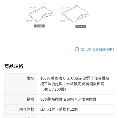
顯示電腦版詳細說明
商品規格
表布
100% 美國棉 U.S. Cotton 認證｜無異纖精
梳工法後處理｜去除雜質 保留純淨棉質
（40支 ∕ 200織）
鋪棉
50%聚酯纖維 & 50%奈米陶瓷纖維
內容件數
床包x1件、薄枕套x2個