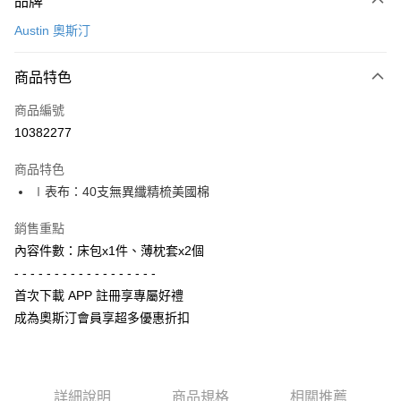
品牌
信用卡一次付款
Austin 奧斯汀
信用卡分期付款
3 期 0 利率 每期
NT$626
21家銀行
商品特色
6 期 0 利率 每期
NT$313
21家銀行
合作金庫商業銀行
第一商業銀行
商品編號
華南商業銀行
彰化商業銀行
合作金庫商業銀行
第一商業銀行
10382277
LINE Pay
上海商業儲蓄銀行
台北富邦商業銀行
華南商業銀行
彰化商業銀行
國泰世華商業銀行
兆豐國際商業銀行
Apple Pay
上海商業儲蓄銀行
台北富邦商業銀行
商品特色
臺灣中小企業銀行
台中商業銀行
國泰世華商業銀行
兆豐國際商業銀行
∣表布：40支無異纖精梳美國棉
匯豐（台灣）商業銀行
華泰商業銀行
街口支付
臺灣中小企業銀行
台中商業銀行
聯邦商業銀行
遠東國際商業銀行
匯豐（台灣）商業銀行
華泰商業銀行
銷售重點
悠遊付
元大商業銀行
永豐商業銀行
聯邦商業銀行
遠東國際商業銀行
內容件數：床包x1件、薄枕套x2個
玉山商業銀行
星展（台灣）商業銀行
元大商業銀行
永豐商業銀行
Google Pay
台新國際商業銀行
中國信託商業銀行
- - - - - - - - - - - - - - - - - -
玉山商業銀行
星展（台灣）商業銀行
台灣樂天信用卡公司
首次下載 APP 註冊享專屬好禮
台新國際商業銀行
中國信託商業銀行
全盈+PAY
台灣樂天信用卡公司
成為奧斯汀會員享超多優惠折扣
AFTEE先享後付
相關說明
【關於「AFTEE先享後付」】
ATM付款
AFTEE先享後付是「在收到商品之後才付款」的支付方式。 讓您購物簡單
詳細說明
商品規格
相關推薦