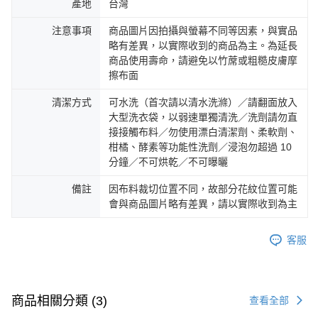
產地
台灣
注意事項
商品圖片因拍攝與螢幕不同等因素，與實品
略有差異，以實際收到的商品為主。為延長
商品使用壽命，請避免以竹蓆或粗糙皮膚摩
擦布面
清潔方式
可水洗（首次請以清水洗滌）／請翻面放入
大型洗衣袋，以弱速單獨清洗／洗劑請勿直
接接觸布料／勿使用漂白清潔劑、柔軟劑、
柑橘、酵素等功能性洗劑／浸泡勿超過 10
分鐘／不可烘乾／不可曝曬
備註
因布料裁切位置不同，故部分花紋位置可能
會與商品圖片略有差異，請以實際收到為主
客服
商品相關分類 (3)
查看全部