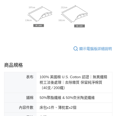
顯示電腦版詳細說明
商品規格
表布
100% 美國棉 U.S. Cotton 認證｜無異纖精
梳工法後處理｜去除雜質 保留純淨棉質
（40支 ∕ 200織）
鋪棉
50%聚酯纖維 & 50%奈米陶瓷纖維
內容件數
床包x1件、薄枕套x2個