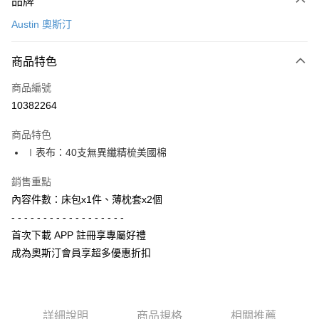
品牌
信用卡一次付款
Austin 奧斯汀
信用卡分期付款
3 期 0 利率 每期
NT$626
21家銀行
商品特色
6 期 0 利率 每期
NT$313
21家銀行
合作金庫商業銀行
第一商業銀行
商品編號
華南商業銀行
彰化商業銀行
合作金庫商業銀行
第一商業銀行
10382264
LINE Pay
上海商業儲蓄銀行
台北富邦商業銀行
華南商業銀行
彰化商業銀行
國泰世華商業銀行
兆豐國際商業銀行
Apple Pay
上海商業儲蓄銀行
台北富邦商業銀行
商品特色
臺灣中小企業銀行
台中商業銀行
國泰世華商業銀行
兆豐國際商業銀行
∣表布：40支無異纖精梳美國棉
匯豐（台灣）商業銀行
華泰商業銀行
街口支付
臺灣中小企業銀行
台中商業銀行
聯邦商業銀行
遠東國際商業銀行
匯豐（台灣）商業銀行
華泰商業銀行
銷售重點
悠遊付
元大商業銀行
永豐商業銀行
聯邦商業銀行
遠東國際商業銀行
內容件數：床包x1件、薄枕套x2個
玉山商業銀行
星展（台灣）商業銀行
元大商業銀行
永豐商業銀行
Google Pay
台新國際商業銀行
中國信託商業銀行
- - - - - - - - - - - - - - - - - -
玉山商業銀行
星展（台灣）商業銀行
台灣樂天信用卡公司
首次下載 APP 註冊享專屬好禮
台新國際商業銀行
中國信託商業銀行
全盈+PAY
台灣樂天信用卡公司
成為奧斯汀會員享超多優惠折扣
AFTEE先享後付
相關說明
【關於「AFTEE先享後付」】
ATM付款
AFTEE先享後付是「在收到商品之後才付款」的支付方式。 讓您購物簡單
詳細說明
商品規格
相關推薦