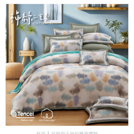
任。
４．使用「AFTEE先享後付」時，將依據個別帳號之用戶狀況，依本公司即
時審查核予不同之上限額度；若仍有額度不足之情形，本公司將視審查結果
請求用戶進行身份認證。
５．嚴禁一人註冊多個帳號或使用他人資訊註冊。若發現惡意使用之情形，
恩沛科技股份有限公司將有權停止該用戶之使用額度並採取法律行動。