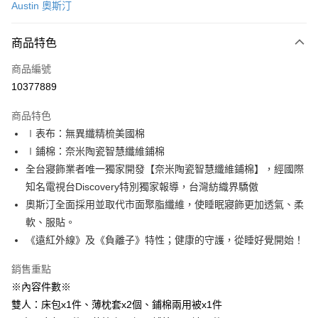
Austin 奧斯汀
信用卡分期付款
3 期 0 利率 每期
NT$1,893
21家銀行
商品特色
6 期 0 利率 每期
NT$946
21家銀行
合作金庫商業銀行
第一商業銀行
商品編號
華南商業銀行
彰化商業銀行
合作金庫商業銀行
第一商業銀行
10377889
LINE Pay
上海商業儲蓄銀行
台北富邦商業銀行
華南商業銀行
彰化商業銀行
國泰世華商業銀行
兆豐國際商業銀行
Apple Pay
上海商業儲蓄銀行
台北富邦商業銀行
商品特色
臺灣中小企業銀行
台中商業銀行
國泰世華商業銀行
兆豐國際商業銀行
∣表布：無異纖精梳美國棉
匯豐（台灣）商業銀行
華泰商業銀行
街口支付
臺灣中小企業銀行
台中商業銀行
∣鋪棉：奈米陶瓷智慧纖維鋪棉
聯邦商業銀行
遠東國際商業銀行
匯豐（台灣）商業銀行
華泰商業銀行
悠遊付
元大商業銀行
永豐商業銀行
全台寢飾業者唯一獨家開發【奈米陶瓷智慧纖維鋪棉】，經國際
聯邦商業銀行
遠東國際商業銀行
玉山商業銀行
星展（台灣）商業銀行
知名電視台Discovery特別獨家報導，台灣紡織界驕傲
元大商業銀行
永豐商業銀行
Google Pay
台新國際商業銀行
中國信託商業銀行
玉山商業銀行
星展（台灣）商業銀行
奧斯汀全面採用並取代市面聚脂纖維，使睡眠寢飾更加透氣、柔
台灣樂天信用卡公司
台新國際商業銀行
中國信託商業銀行
全盈+PAY
軟、服貼。
台灣樂天信用卡公司
《遠紅外線》及《負離子》特性；健康的守護，從睡好覺開始！
AFTEE先享後付
相關說明
銷售重點
【關於「AFTEE先享後付」】
※內容件數※
ATM付款
AFTEE先享後付是「在收到商品之後才付款」的支付方式。 讓您購物簡單
雙人：床包x1件、薄枕套x2個、鋪棉兩用被x1件
便利好安心！
１．簡單：不需註冊會員、不需綁卡、不需儲值。