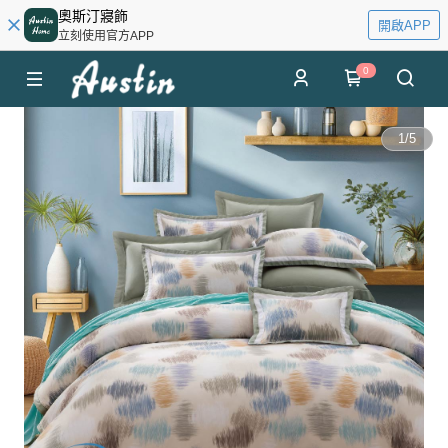
奧斯汀寢飾
開啟APP
立刻使用官方APP
0
1
/
5