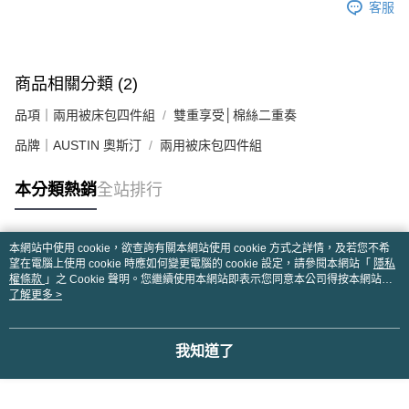
客服
商品相關分類 (2)
品項｜兩用被床包四件組
雙重享受│棉絲二重奏
品牌｜AUSTIN 奧斯汀
兩用被床包四件組
本分類熱銷
全站排行
本網站中使用 cookie，欲查詢有關本網站使用 cookie 方式之詳情，及若您不希
熱門標籤
望在電腦上使用 cookie 時應如何變更電腦的 cookie 設定，請參閱本網站「
隱私
權條款
」之 Cookie 聲明。您繼續使用本網站即表示您同意本公司得按本網站使
用條款之 Cookie 聲明使用 cookie。
了解更多 >
我知道了