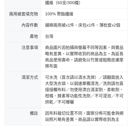
纖維（60支/300織）
兩用被套填充物
100% 聚酯纖維
內容件數
鋪棉兩用被x1件、床包x1件、薄枕套x2個
產地
台灣
注意事項
商品圖片因拍攝與螢幕不同等因素，與實品
略有差異，以實際收到的商品為主。為延長
商品使用壽命，請避免以竹蓆或粗糙皮膚摩
擦布面
清潔方式
可水洗（首次請以清水洗滌）／請翻面放入
大型洗衣袋，以弱速單獨清洗／洗劑請勿直
接接觸布料／勿使用漂白清潔劑、柔軟劑、
柑橘、酵素等功能性洗劑／不可浸泡／不可
烘乾／不可曝曬
備註
因布料裁切位置不同，圖案分佈可能會與網
站照片略有差異，商品請以實際收到為主