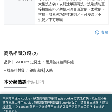
大型洗衣袋，以弱速單獨清洗／洗劑請勿直
接接觸布料／勿使用漂白清潔劑、柔軟劑、
柑橘、酵素等功能性洗劑／不可浸泡／不可
烘乾／不可曝曬
客服
商品相關分類 (2)
品牌｜SNOOPY 史努比
兩用被床包四件組
+ 找布料材質
親膚涼感│天絲
本分類熱銷
全站排行
本網站中使用 cookie，欲查詢有關本網站使用 cookie 方式之詳情，及若您不希
熱門標籤
望在電腦上使用 cookie 時應如何變更電腦的 cookie 設定，請參閱本網站「
隱私
權條款
」之 Cookie 聲明。您繼續使用本網站即表示您同意本公司得按本網站使
用條款之 Cookie 聲明使用 cookie。
了解更多 >