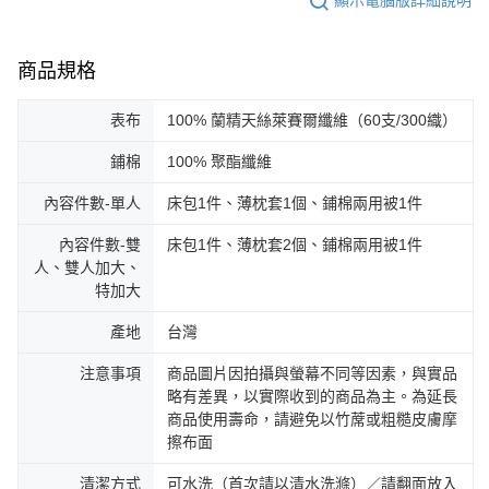
顯示電腦版詳細說明
商品規格
表布
100% 蘭精天絲萊賽爾纖維（60支/300織）
鋪棉
100% 聚酯纖維
內容件數-單人
床包1件、薄枕套1個、鋪棉兩用被1件
內容件數-雙
床包1件、薄枕套2個、鋪棉兩用被1件
人、雙人加大、
特加大
產地
台灣
注意事項
商品圖片因拍攝與螢幕不同等因素，與實品
略有差異，以實際收到的商品為主。為延長
商品使用壽命，請避免以竹蓆或粗糙皮膚摩
擦布面
清潔方式
可水洗（首次請以清水洗滌）／請翻面放入