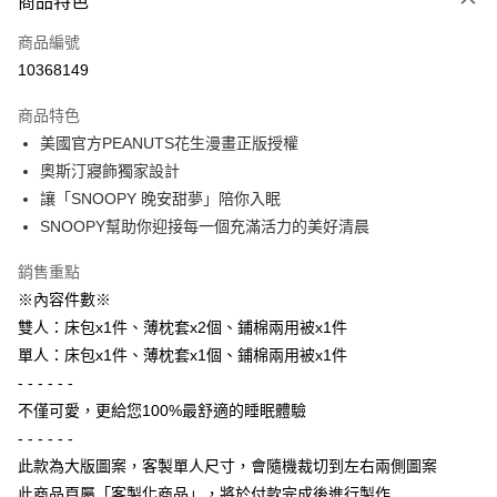
商品特色
信用卡一次付款
商品編號
信用卡分期付款
10368149
3 期 0 利率 每期
NT$1,660
21家銀行
商品特色
6 期 0 利率 每期
NT$830
21家銀行
合作金庫商業銀行
第一商業銀行
美國官方PEANUTS花生漫畫正版授權
華南商業銀行
彰化商業銀行
合作金庫商業銀行
第一商業銀行
LINE Pay
奧斯汀寢飾獨家設計
上海商業儲蓄銀行
台北富邦商業銀行
華南商業銀行
彰化商業銀行
國泰世華商業銀行
兆豐國際商業銀行
讓「SNOOPY 晚安甜夢」陪你入眠
Apple Pay
上海商業儲蓄銀行
台北富邦商業銀行
臺灣中小企業銀行
台中商業銀行
SNOOPY幫助你迎接每一個充滿活力的美好清晨
國泰世華商業銀行
兆豐國際商業銀行
匯豐（台灣）商業銀行
華泰商業銀行
街口支付
臺灣中小企業銀行
台中商業銀行
聯邦商業銀行
遠東國際商業銀行
銷售重點
匯豐（台灣）商業銀行
華泰商業銀行
悠遊付
元大商業銀行
永豐商業銀行
※內容件數※
聯邦商業銀行
遠東國際商業銀行
玉山商業銀行
星展（台灣）商業銀行
元大商業銀行
永豐商業銀行
雙人：床包x1件、薄枕套x2個、鋪棉兩用被x1件
Google Pay
台新國際商業銀行
中國信託商業銀行
玉山商業銀行
星展（台灣）商業銀行
單人：床包x1件、薄枕套x1個、鋪棉兩用被x1件
台灣樂天信用卡公司
台新國際商業銀行
中國信託商業銀行
AFTEE先享後付
- - - - - -
台灣樂天信用卡公司
相關說明
不僅可愛，更給您100%最舒適的睡眠體驗
【關於「AFTEE先享後付」】
- - - - - -
ATM付款
AFTEE先享後付是「在收到商品之後才付款」的支付方式。 讓您購物簡單
便利好安心！
此款為大版圖案，客製單人尺寸，會隨機裁切到左右兩側圖案
１．簡單：不需註冊會員、不需綁卡、不需儲值。
此商品頁屬「客製化商品」，將於付款完成後進行製作
運送方式