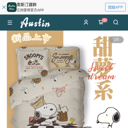
奧斯汀寢飾
開啟APP
立刻使用官方APP
0
1
/
5