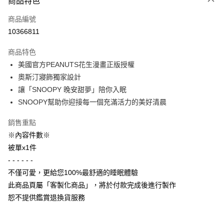
商品特色
信用卡一次付款
商品編號
信用卡分期付款
10366811
3 期 0 利率 每期
NT$726
21家銀行
商品特色
6 期 0 利率 每期
NT$363
21家銀行
合作金庫商業銀行
第一商業銀行
美國官方PEANUTS花生漫畫正版授權
華南商業銀行
彰化商業銀行
合作金庫商業銀行
第一商業銀行
LINE Pay
奧斯汀寢飾獨家設計
上海商業儲蓄銀行
台北富邦商業銀行
華南商業銀行
彰化商業銀行
國泰世華商業銀行
兆豐國際商業銀行
讓「SNOOPY 晚安甜夢」陪你入眠
Apple Pay
上海商業儲蓄銀行
台北富邦商業銀行
臺灣中小企業銀行
台中商業銀行
SNOOPY幫助你迎接每一個充滿活力的美好清晨
國泰世華商業銀行
兆豐國際商業銀行
匯豐（台灣）商業銀行
華泰商業銀行
街口支付
臺灣中小企業銀行
台中商業銀行
聯邦商業銀行
遠東國際商業銀行
銷售重點
匯豐（台灣）商業銀行
華泰商業銀行
悠遊付
元大商業銀行
永豐商業銀行
※內容件數※
聯邦商業銀行
遠東國際商業銀行
玉山商業銀行
星展（台灣）商業銀行
元大商業銀行
永豐商業銀行
被單x1件
Google Pay
台新國際商業銀行
中國信託商業銀行
玉山商業銀行
星展（台灣）商業銀行
- - - - - -
台灣樂天信用卡公司
台新國際商業銀行
中國信託商業銀行
全盈+PAY
不僅可愛，更給您100%最舒適的睡眠體驗
台灣樂天信用卡公司
此商品頁屬「客製化商品」，將於付款完成後進行製作
AFTEE先享後付
恕不提供鑑賞退換貨服務
相關說明
【關於「AFTEE先享後付」】
ATM付款
AFTEE先享後付是「在收到商品之後才付款」的支付方式。 讓您購物簡單