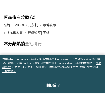
商品相關分類 (2)
品牌｜SNOOPY 史努比
單件被單
+ 找布料材質
親膚涼感│天絲
本分類熱銷
全站排行
本網站中使用 cookie，欲查詢有關本網站使用 cookie 方式之詳情，及若您不希
熱門標籤
望在電腦上使用 cookie 時應如何變更電腦的 cookie 設定，請參閱本網站「
隱私
權條款
」之 Cookie 聲明。您繼續使用本網站即表示您同意本公司得按本網站使
用條款之 Cookie 聲明使用 cookie。
了解更多 >
我知道了