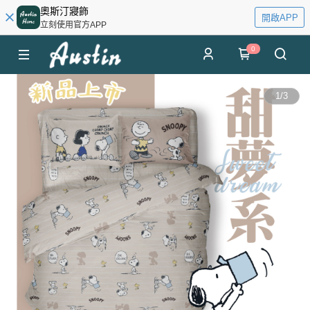
奧斯汀寢飾
開啟APP
立刻使用官方APP
0
1
/
3