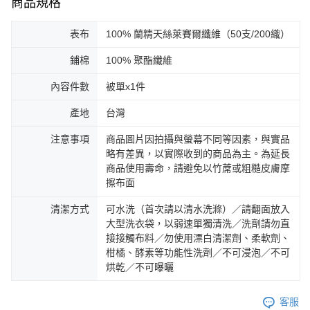
商品規格
表布
100% 蘭精天絲萊賽爾纖維（50支/200織）
鋪棉
100% 聚酯纖維
內容件數
被單x1件
產地
台灣
注意事項
商品圖片因拍攝與螢幕不同等因素，與實品
略有差異，以實際收到的商品為主。為延長
商品使用壽命，請避免以竹蓆或粗糙皮膚摩
擦布面
清潔方式
可水洗（首次請以清水洗滌）／請翻面放入
大型洗衣袋，以弱速單獨清洗／洗劑請勿直
接接觸布料／勿使用漂白清潔劑、柔軟劑、
柑橘、酵素等功能性洗劑／不可浸泡／不可
烘乾／不可曝曬
客服