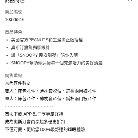
商品特色
信用卡一次付款
商品編號
信用卡分期付款
10326816
3 期 0 利率 每期
NT$1,426
21家銀行
商品特色
6 期 0 利率 每期
NT$713
21家銀行
合作金庫商業銀行
第一商業銀行
美國官方PEANUTS花生漫畫正版授權
華南商業銀行
彰化商業銀行
合作金庫商業銀行
第一商業銀行
LINE Pay
奧斯汀寢飾獨家設計
上海商業儲蓄銀行
台北富邦商業銀行
華南商業銀行
彰化商業銀行
國泰世華商業銀行
兆豐國際商業銀行
讓「SNOOPY 晚安甜夢」陪你入眠
Apple Pay
上海商業儲蓄銀行
台北富邦商業銀行
臺灣中小企業銀行
台中商業銀行
SNOOPY幫助你迎接每一個充滿活力的美好清晨
國泰世華商業銀行
兆豐國際商業銀行
匯豐（台灣）商業銀行
華泰商業銀行
街口支付
臺灣中小企業銀行
台中商業銀行
聯邦商業銀行
遠東國際商業銀行
銷售重點
匯豐（台灣）商業銀行
華泰商業銀行
悠遊付
元大商業銀行
永豐商業銀行
※內容件數※
聯邦商業銀行
遠東國際商業銀行
玉山商業銀行
星展（台灣）商業銀行
元大商業銀行
永豐商業銀行
雙人：床包x1件、薄枕套x2個、鋪棉兩用被x1件
Google Pay
台新國際商業銀行
中國信託商業銀行
玉山商業銀行
星展（台灣）商業銀行
單人：床包x1件、薄枕套x1個、鋪棉兩用被x1件
台灣樂天信用卡公司
台新國際商業銀行
中國信託商業銀行
AFTEE先享後付
- - - - - - - - - - - - - - - - - -
台灣樂天信用卡公司
相關說明
首次下載 APP 註冊享專屬好禮
【關於「AFTEE先享後付」】
成為奧斯汀會員享超多優惠折扣
ATM付款
AFTEE先享後付是「在收到商品之後才付款」的支付方式。 讓您購物簡單
便利好安心！
不僅可愛，更給您100%最舒適的睡眠體驗
１．簡單：不需註冊會員、不需綁卡、不需儲值。
運送方式