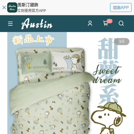
奧斯汀寢飾
開啟APP
立刻使用官方APP
0
1
/
5