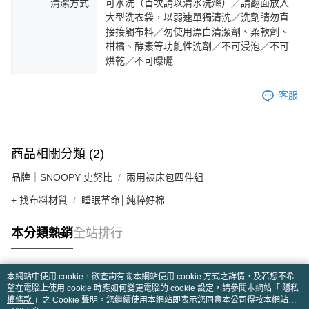
清潔方式
可水洗（首次請以清水洗滌）／請翻面放入
大型洗衣袋，以弱速單獨清洗／洗劑請勿直
接接觸布料／勿使用漂白清潔劑、柔軟劑、
柑橘、酵素等功能性洗劑／不可浸泡／不可
烘乾／不可曝曬
客服
商品相關分類 (2)
品牌｜SNOOPY 史努比
兩用被床包四件組
+ 找布料材質
睡眠革命│純粹好棉
本分類熱銷
全站排行
本網站中使用 cookie，欲查詢有關本網站使用 cookie 方式之詳情，及若您不希
熱門標籤
望在電腦上使用 cookie 時應如何變更電腦的 cookie 設定，請參閱本網站「
隱私
權條款
」之 Cookie 聲明。您繼續使用本網站即表示您同意本公司得按本網站使