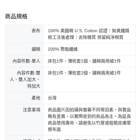
商品規格
表布
100% 美國棉 U.S. Cotton 認證｜無異纖精
梳工法後處理｜去除雜質 保留純淨棉質
鋪棉
100% 聚酯纖維
內容件數-單人
床包1件、薄枕套1個、鋪棉兩用被1件
內容件數-雙
床包1件、薄枕套2個、鋪棉兩用被1件
人、雙人加大、
特加大
產地
台灣
注意事項
商品圖片因拍攝與螢幕不同等因素，與實品
略有差異，以實際收到的商品為主。為延長
商品使用壽命，請避免以竹蓆或粗糙皮膚摩
擦布面