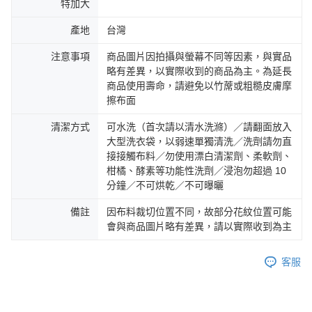
特加大
產地
台灣
注意事項
商品圖片因拍攝與螢幕不同等因素，與實品
略有差異，以實際收到的商品為主。為延長
商品使用壽命，請避免以竹蓆或粗糙皮膚摩
擦布面
清潔方式
可水洗（首次請以清水洗滌）／請翻面放入
大型洗衣袋，以弱速單獨清洗／洗劑請勿直
接接觸布料／勿使用漂白清潔劑、柔軟劑、
柑橘、酵素等功能性洗劑／浸泡勿超過 10
分鐘／不可烘乾／不可曝曬
備註
因布料裁切位置不同，故部分花紋位置可能
會與商品圖片略有差異，請以實際收到為主
客服