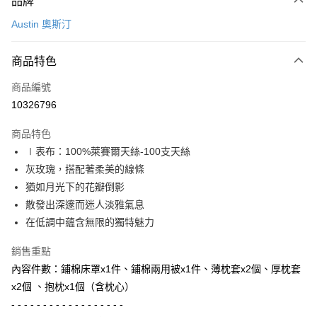
品牌
信用卡一次付款
Austin 奧斯汀
信用卡分期付款
3 期 0 利率 每期
NT$5,026
21家銀行
商品特色
6 期 0 利率 每期
NT$2,513
21家銀行
合作金庫商業銀行
第一商業銀行
商品編號
華南商業銀行
彰化商業銀行
合作金庫商業銀行
第一商業銀行
10326796
LINE Pay
上海商業儲蓄銀行
台北富邦商業銀行
華南商業銀行
彰化商業銀行
國泰世華商業銀行
兆豐國際商業銀行
Apple Pay
上海商業儲蓄銀行
台北富邦商業銀行
商品特色
臺灣中小企業銀行
台中商業銀行
國泰世華商業銀行
兆豐國際商業銀行
∣表布：100%萊賽爾天絲-100支天絲
匯豐（台灣）商業銀行
華泰商業銀行
街口支付
臺灣中小企業銀行
台中商業銀行
灰玫瑰，搭配著柔美的線條
聯邦商業銀行
遠東國際商業銀行
匯豐（台灣）商業銀行
華泰商業銀行
悠遊付
元大商業銀行
永豐商業銀行
猶如月光下的花瓣倒影
聯邦商業銀行
遠東國際商業銀行
玉山商業銀行
星展（台灣）商業銀行
散發出深邃而迷人淡雅氣息
元大商業銀行
永豐商業銀行
Google Pay
台新國際商業銀行
中國信託商業銀行
玉山商業銀行
星展（台灣）商業銀行
在低調中蘊含無限的獨特魅力
台灣樂天信用卡公司
台新國際商業銀行
中國信託商業銀行
AFTEE先享後付
台灣樂天信用卡公司
銷售重點
相關說明
內容件數：鋪棉床罩x1件、鋪棉兩用被x1件、薄枕套x2個、厚枕套
【關於「AFTEE先享後付」】
ATM付款
AFTEE先享後付是「在收到商品之後才付款」的支付方式。 讓您購物簡單
x2個 、抱枕x1個（含枕心）
便利好安心！
- - - - - - - - - - - - - - - - - -
１．簡單：不需註冊會員、不需綁卡、不需儲值。
運送方式