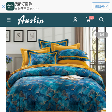
奧斯汀寢飾
開啟APP
立刻使用官方APP
0
1
/
6