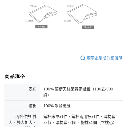
顯示電腦版詳細說明
商品規格
表布
100% 蘭精天絲萊賽爾纖維（100支/500
織）
鋪棉
100% 聚酯纖維
內容件數-雙
鋪棉床罩x1件、鋪棉兩用被x1件、薄枕套
人、雙人加大、
x2個、厚枕套x2個 、抱枕x1個（含枕心）