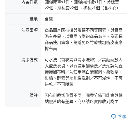
內容件數
鋪棉床罩x1件、鋪棉兩用被x1件、薄枕套
x2個、厚枕套x2個 、抱枕x1個（含枕心）
產地
台灣
注意事項
商品圖片因拍攝與螢幕不同等因素，與實品
略有差異，以實際收到的商品為主。為延長
商品使用壽命，請避免以竹蓆或粗糙皮膚摩
擦布面
清潔方式
可水洗（首次請以清水洗滌）／請翻面放入
大型洗衣袋，以弱速單獨清洗／洗劑請勿直
接接觸布料／勿使用漂白清潔劑、柔軟劑、
柑橘、酵素等功能性洗劑／不可浸泡／不可
烘乾／不可曝曬
備註
因布料裁切位置不同，圖案分佈可能會與網
站照片略有差異，商品請以實際收到為主
客服