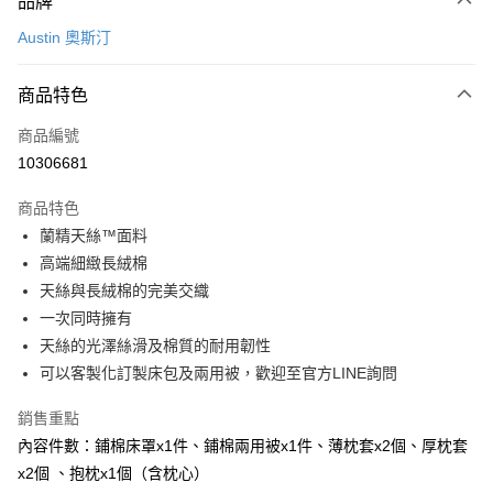
品牌
信用卡一次付款
Austin 奧斯汀
信用卡分期付款
3 期 0 利率 每期
NT$2,660
21家銀行
商品特色
6 期 0 利率 每期
NT$1,330
21家銀行
合作金庫商業銀行
第一商業銀行
商品編號
華南商業銀行
彰化商業銀行
合作金庫商業銀行
第一商業銀行
10306681
LINE Pay
上海商業儲蓄銀行
台北富邦商業銀行
華南商業銀行
彰化商業銀行
國泰世華商業銀行
兆豐國際商業銀行
Apple Pay
上海商業儲蓄銀行
台北富邦商業銀行
商品特色
臺灣中小企業銀行
台中商業銀行
國泰世華商業銀行
兆豐國際商業銀行
蘭精天絲™面料
匯豐（台灣）商業銀行
華泰商業銀行
街口支付
臺灣中小企業銀行
台中商業銀行
高端細緻長絨棉
聯邦商業銀行
遠東國際商業銀行
匯豐（台灣）商業銀行
華泰商業銀行
悠遊付
元大商業銀行
永豐商業銀行
天絲與長絨棉的完美交織
聯邦商業銀行
遠東國際商業銀行
玉山商業銀行
星展（台灣）商業銀行
一次同時擁有
元大商業銀行
永豐商業銀行
Google Pay
台新國際商業銀行
中國信託商業銀行
玉山商業銀行
星展（台灣）商業銀行
天絲的光澤絲滑及棉質的耐用韌性
台灣樂天信用卡公司
台新國際商業銀行
中國信託商業銀行
AFTEE先享後付
可以客製化訂製床包及兩用被，歡迎至官方LINE詢問
台灣樂天信用卡公司
相關說明
銷售重點
【關於「AFTEE先享後付」】
ATM付款
AFTEE先享後付是「在收到商品之後才付款」的支付方式。 讓您購物簡單
內容件數：鋪棉床罩x1件、鋪棉兩用被x1件、薄枕套x2個、厚枕套
便利好安心！
x2個 、抱枕x1個（含枕心）
１．簡單：不需註冊會員、不需綁卡、不需儲值。
運送方式