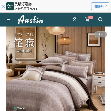
奧斯汀寢飾
開啟APP
立刻使用官方APP
0
1
/
6