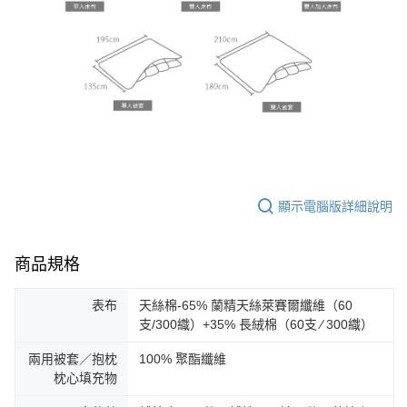
顯示電腦版詳細說明
商品規格
表布
天絲棉-65% 蘭精天絲萊賽爾纖維（60
支/300織）+35% 長絨棉（60支 ∕ 300織）
兩用被套／抱枕
100% 聚酯纖維
枕心填充物